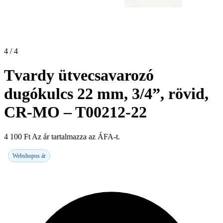
4 / 4
Tvardy ütvecsavarozó
dugókulcs 22 mm, 3/4”, rövid,
CR-MO – T00212-22
4 100
Ft
Az ár tartalmazza az ÁFA-t.
Webshopos ár