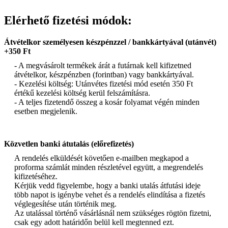
Elérhető fizetési módok:
Átvételkor személyesen készpénzzel / bankkártyával (utánvét)
+350 Ft
- A megvásárolt termékek árát a futárnak kell kifizetned
átvételkor, készpénzben (forintban) vagy bankkártyával.
- Kezelési költség: Utánvétes fizetési mód esetén 350 Ft
értékű kezelési költség kerül felszámításra.
- A teljes fizetendő összeg a kosár folyamat végén minden
esetben megjelenik.
Közvetlen banki átutalás (előrefizetés)
A rendelés elküldését követően e-mailben megkapod a
proforma számlát minden részletével együtt, a megrendelés
kifizetéséhez.
Kérjük vedd figyelembe, hogy a banki utalás átfutási ideje
több napot is igénybe vehet és a rendelés elindítása a fizetés
véglegesítése után történik meg.
Az utalással történő vásárlásnál nem szükséges rögtön fizetni,
csak egy adott határidőn belül kell megtenned ezt.