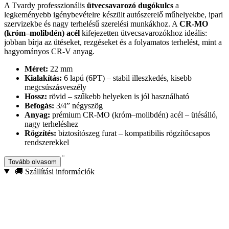
A Tvardy professzionális
ütvecsavarozó dugókulcs
a
legkeményebb igénybevételre készült autószerelő műhelyekbe, ipari
szervizekbe és nagy terhelésű szerelési munkákhoz. A
CR-MO
(króm–molibdén) acél
kifejezetten ütvecsavarozókhoz ideális:
jobban bírja az ütéseket, rezgéseket és a folyamatos terhelést, mint a
hagyományos CR-V anyag.
Méret:
22 mm
Kialakítás:
6 lapú (6PT) – stabil illeszkedés, kisebb
megcsúszásveszély
Hossz:
rövid – szűkebb helyeken is jól használható
Befogás:
3/4” négyszög
Anyag:
prémium CR-MO (króm–molibdén) acél – ütésálló,
nagy terheléshez
Rögzítés:
biztosítószeg furat – kompatibilis rögzítőcsapos
rendszerekkel
Miért CR-MO?
Ütvecsavarozóhoz ez a megfelelő választás: magas
Tovább olvasom
ütésállóság, jobb rugalmasság és megbízhatóság intenzív, ipari
🚚 Szállítási információk
használat mellett is – így csökken a repedés, deformáció és a gyors
kopás kockázata.
Ajánlott felhasználás:
autóipari javítások, acélszerkezet-szerelés,
ipari karbantartás, építőipari szerelési munkák pneumatikus,
elektromos vagy akkumulátoros ütvecsavarozóval.