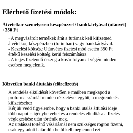
Elérhető fizetési módok:
Átvételkor személyesen készpénzzel / bankkártyával (utánvét)
+350 Ft
- A megvásárolt termékek árát a futárnak kell kifizetned
átvételkor, készpénzben (forintban) vagy bankkártyával.
- Kezelési költség: Utánvétes fizetési mód esetén 350 Ft
értékű kezelési költség kerül felszámításra.
- A teljes fizetendő összeg a kosár folyamat végén minden
esetben megjelenik.
Közvetlen banki átutalás (előrefizetés)
A rendelés elküldését követően e-mailben megkapod a
proforma számlát minden részletével együtt, a megrendelés
kifizetéséhez.
Kérjük vedd figyelembe, hogy a banki utalás átfutási ideje
több napot is igénybe vehet és a rendelés elindítása a fizetés
véglegesítése után történik meg.
Az utalással történő vásárlásnál nem szükséges rögtön fizetni,
csak egy adott határidőn belül kell megtenned ezt.