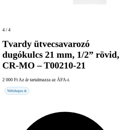
4 / 4
Tvardy ütvecsavarozó
dugókulcs 21 mm, 1/2” rövid,
CR-MO – T00210-21
2 000
Ft
Az ár tartalmazza az ÁFA-t.
Webshopos ár