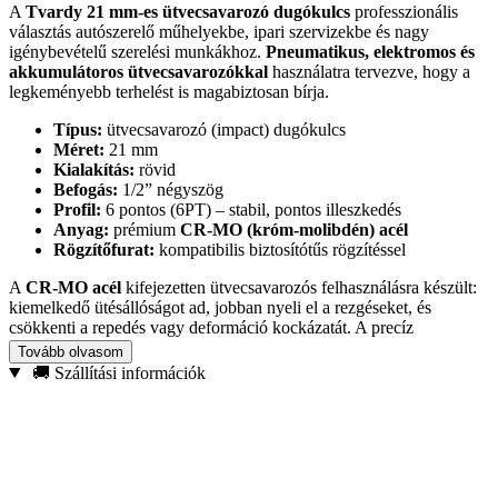
A
Tvardy 21 mm-es ütvecsavarozó dugókulcs
professzionális
választás autószerelő műhelyekbe, ipari szervizekbe és nagy
igénybevételű szerelési munkákhoz.
Pneumatikus, elektromos és
akkumulátoros ütvecsavarozókkal
használatra tervezve, hogy a
legkeményebb terhelést is magabiztosan bírja.
Típus:
ütvecsavarozó (impact) dugókulcs
Méret:
21 mm
Kialakítás:
rövid
Befogás:
1/2” négyszög
Profil:
6 pontos (6PT) – stabil, pontos illeszkedés
Anyag:
prémium
CR-MO (króm-molibdén) acél
Rögzítőfurat:
kompatibilis biztosítótűs rögzítéssel
A
CR-MO acél
kifejezetten ütvecsavarozós felhasználásra készült:
kiemelkedő ütésállóságot ad, jobban nyeli el a rezgéseket, és
csökkenti a repedés vagy deformáció kockázatát. A precíz
illeszkedésnek köszönhetően mérsékli a megcsúszást, így
óvja a
Tovább olvasom
csavarfejeket
és biztonságosabb munkát tesz lehetővé.
🚚 Szállítási információk
Autószerelés:
kerékcsavarok, futómű és általános javítási
munkák
Ipari karbantartás:
nagy nyomatékú kötéseknél
Acélszerkezet-szerelés
és összeszerelés
Építőipari
felhasználás ütvecsavarozóval