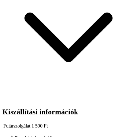
Ha ütvecsavarozót használsz, a
CR-MO dugókulcs
a biztos
választás: tartós, terhelésálló, és hosszú távon is megbízható
teljesítményt nyújt.
Kiszállítási információk
Futárszolgálat
1 590
Ft