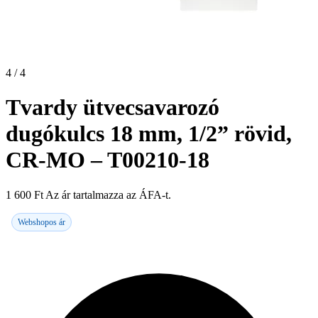
4 / 4
Tvardy ütvecsavarozó
dugókulcs 18 mm, 1/2” rövid,
CR-MO – T00210-18
1 600
Ft
Az ár tartalmazza az ÁFA-t.
Webshopos ár