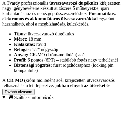
A Tvardy professzionális
ütvecsavarozó dugókulcs
kifejezetten
nagy igénybevételre készült autószerelő műhelyekbe, ipari
karbantartáshoz és nehézgép-összeszereléshez.
Pneumatikus,
elektromos és akkumulátoros ütvecsavarozókkal
egyaránt
használható, ahol a megbízhatóság kulcskérdés.
Típus:
ütvecsavarozó dugókulcs
Méret:
18 mm
Kialakítás:
rövid
Befogás:
1/2” négyszög
Anyag:
CR-MO (króm-molibdén) acél
Profil:
6 pontos (6PT) – stabilabb fogás nagy terhelésnél
Biztonsági rögzítés:
furat rögzítőcsaphoz (locking pin
kompatibilis)
A
CR-MO
(króm-molibdén) acél kifejezetten ütvecsavarozós
felhasználásra lett fejlesztve:
jobban elnyeli az ütéseket és
rezgéseket
, így kisebb a repedés, deformáció és idő előtti kopás
Tovább olvasom
kockázata. Pontos illeszkedésének köszönhetően
csökkenti a
🚚 Szállítási információk
megcsúszás esélyét
, és segít megóvni a csavarfejeket is.
Ajánlott felhasználás:
autóipari javítás, acélszerkezet-összeszerelés,
ipari karbantartás, építőipari szerelés ütvecsavarozóval. Ha
ütvecsavarozót használsz, a CR-MO anyagválasztás a tartósság és
biztonság záloga.