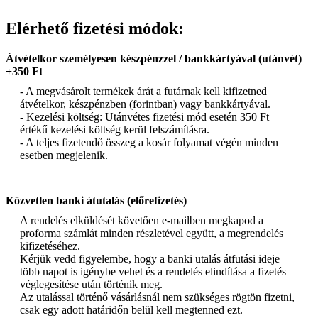
Elérhető fizetési módok:
Átvételkor személyesen készpénzzel / bankkártyával (utánvét)
+350 Ft
- A megvásárolt termékek árát a futárnak kell kifizetned
átvételkor, készpénzben (forintban) vagy bankkártyával.
- Kezelési költség: Utánvétes fizetési mód esetén 350 Ft
értékű kezelési költség kerül felszámításra.
- A teljes fizetendő összeg a kosár folyamat végén minden
esetben megjelenik.
Közvetlen banki átutalás (előrefizetés)
A rendelés elküldését követően e-mailben megkapod a
proforma számlát minden részletével együtt, a megrendelés
kifizetéséhez.
Kérjük vedd figyelembe, hogy a banki utalás átfutási ideje
több napot is igénybe vehet és a rendelés elindítása a fizetés
véglegesítése után történik meg.
Az utalással történő vásárlásnál nem szükséges rögtön fizetni,
csak egy adott határidőn belül kell megtenned ezt.