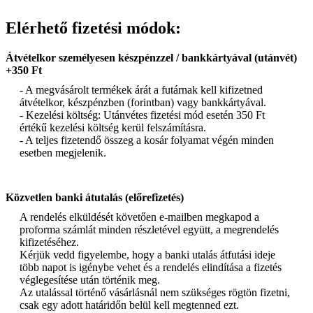
Elérhető fizetési módok:
Átvételkor személyesen készpénzzel / bankkártyával (utánvét)
+350 Ft
- A megvásárolt termékek árát a futárnak kell kifizetned
átvételkor, készpénzben (forintban) vagy bankkártyával.
- Kezelési költség: Utánvétes fizetési mód esetén 350 Ft
értékű kezelési költség kerül felszámításra.
- A teljes fizetendő összeg a kosár folyamat végén minden
esetben megjelenik.
Közvetlen banki átutalás (előrefizetés)
A rendelés elküldését követően e-mailben megkapod a
proforma számlát minden részletével együtt, a megrendelés
kifizetéséhez.
Kérjük vedd figyelembe, hogy a banki utalás átfutási ideje
több napot is igénybe vehet és a rendelés elindítása a fizetés
véglegesítése után történik meg.
Az utalással történő vásárlásnál nem szükséges rögtön fizetni,
csak egy adott határidőn belül kell megtenned ezt.