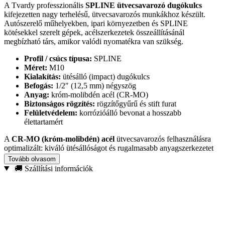
A Tvardy professzionális
SPLINE ütvecsavarozó dugókulcs
kifejezetten nagy terhelésű, ütvecsavarozós munkákhoz készült.
Autószerelő műhelyekben, ipari környezetben és SPLINE
kötésekkel szerelt gépek, acélszerkezetek összeállításánál
megbízható társ, amikor valódi nyomatékra van szükség.
Profil / csúcs típusa:
SPLINE
Méret:
M10
Kialakítás:
ütésálló (impact) dugókulcs
Befogás:
1/2″ (12,5 mm) négyszög
Anyag:
króm-molibdén acél (CR-MO)
Biztonságos rögzítés:
rögzítőgyűrű és stift furat
Felületvédelem:
korrózióálló bevonat a hosszabb
élettartamért
A
CR-MO (króm-molibdén) acél
ütvecsavarozós felhasználásra
optimalizált: kiváló ütésállóságot és rugalmasabb anyagszerkezetet
ad, így jobban viseli a rezgést és a hirtelen terheléseket. A precíz
Tovább olvasom
SPLINE illeszkedés
csökkenti a megcsúszás
és a csavarfej
🚚 Szállítási információk
sérülésének esélyét, ezért ideális például futómű-, féknyereg- és
erősítési pontok szereléséhez, valamint gép- és acélszerkezet-
összeállításokhoz.
Ha ütvecsavarozóval dolgozol, ez a Tvardy M10 SPLINE
dugókulcs
tartós, biztonságos és műhelyszintű
megoldást nyújt a