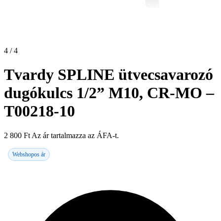
4 / 4
Tvardy SPLINE ütvecsavarozó
dugókulcs 1/2” M10, CR-MO –
T00218-10
2 800
Ft
Az ár tartalmazza az ÁFA-t.
Webshopos ár