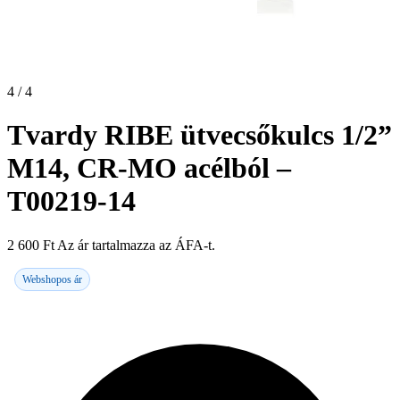
4 / 4
Tvardy RIBE ütvecsőkulcs 1/2”
M14, CR-MO acélból –
T00219-14
2 600
Ft
Az ár tartalmazza az ÁFA-t.
Webshopos ár