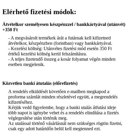
Elérhető fizetési módok:
Átvételkor személyesen készpénzzel / bankkártyával (utánvét)
+350 Ft
- A megvásárolt termékek árát a futárnak kell kifizetned
átvételkor, készpénzben (forintban) vagy bankkártyával.
- Kezelési költség: Utánvétes fizetési mód esetén 350 Ft
értékű kezelési költség kerül felszámításra.
- A teljes fizetendő összeg a kosár folyamat végén minden
esetben megjelenik.
Közvetlen banki átutalás (előrefizetés)
A rendelés elküldését követően e-mailben megkapod a
proforma számlát minden részletével együtt, a megrendelés
kifizetéséhez.
Kérjük vedd figyelembe, hogy a banki utalás átfutási ideje
több napot is igénybe vehet és a rendelés elindítása a fizetés
véglegesítése után történik meg.
Az utalással történő vásárlásnál nem szükséges rögtön fizetni,
csak egy adott határidőn belül kell megtenned ezt.