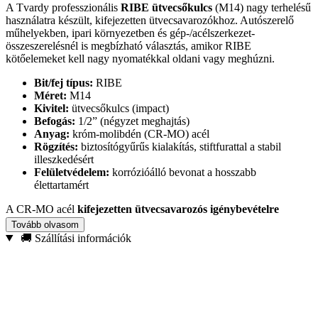
A Tvardy professzionális
RIBE ütvecsőkulcs
(M14) nagy terhelésű
használatra készült, kifejezetten ütvecsavarozókhoz. Autószerelő
műhelyekben, ipari környezetben és gép-/acélszerkezet-
összeszerelésnél is megbízható választás, amikor RIBE
kötőelemeket kell nagy nyomatékkal oldani vagy meghúzni.
Bit/fej típus:
RIBE
Méret:
M14
Kivitel:
ütvecsőkulcs (impact)
Befogás:
1/2” (négyzet meghajtás)
Anyag:
króm-molibdén (CR-MO) acél
Rögzítés:
biztosítógyűrűs kialakítás, stiftfurattal a stabil
illeszkedésért
Felületvédelem:
korrózióálló bevonat a hosszabb
élettartamért
A CR-MO acél
kifejezetten ütvecsavarozós igénybevételre
készült: jobban tűri az ütéseket és a vibrációt, így kisebb a repedés
Tovább olvasom
kockázata nagy nyomatéknál. A precíz RIBE illeszkedés
csökkenti
🚚 Szállítási információk
a megcsúszás és a csavarfej sérülésének esélyét
, ezért a szerszám
ideális mindennapos, intenzív használatra is.
Ajánlott felhasználás:
futómű- és fékalkatrészek, megerősítések,
ipari szerelés, gépgyártás, acélszerkezetek összeszerelése. Ha
ütvecsavarozóval dolgozol, a CR-MO anyagválasztás a biztos,