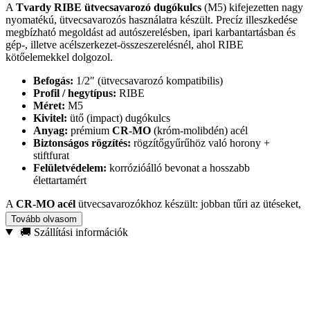
A
Tvardy RIBE ütvecsavarozó dugókulcs
(M5) kifejezetten nagy
nyomatékú, ütvecsavarozós használatra készült. Precíz illeszkedése
megbízható megoldást ad autószerelésben, ipari karbantartásban és
gép-, illetve acélszerkezet-összeszerelésnél, ahol RIBE
kötőelemekkel dolgozol.
Befogás:
1/2″ (ütvecsavarozó kompatibilis)
Profil / hegytípus:
RIBE
Méret:
M5
Kivitel:
ütő (impact) dugókulcs
Anyag:
prémium
CR-MO
(króm-molibdén) acél
Biztonságos rögzítés:
rögzítőgyűrűhöz való horony +
stiftfurat
Felületvédelem:
korrózióálló bevonat a hosszabb
élettartamért
A
CR-MO acél
ütvecsavarozókhoz készült: jobban tűri az ütéseket,
rugalmasabban nyeli el a vibrációt, és terhelés alatt is megbízhatóan
Tovább olvasom
tartja a formáját. Ennek köszönhetően csökken a
megcsúszás és a
🚚 Szállítási információk
csavarfej sérülésének
esélye, miközben a szerszám hosszú távon is
strapabíró marad.
Ajánlott felhasználás:
futómű- és fékalkatrészek szerelése,
autóipari és nehézipari munkák, gépek és acélszerkezetek
összeszerelése RIBE csavarokkal.