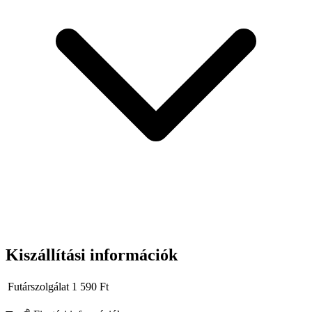
Válaszd a Tvardy megoldását, ha
pontos illeszkedésre
,
ütésálló
CR-MO anyagra
és
biztonságos rögzítésre
van szükséged a
mindennapi, kemény munkához.
Kiszállítási információk
Futárszolgálat
1 590
Ft