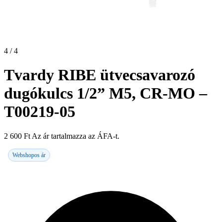
4 / 4
Tvardy RIBE ütvecsavarozó
dugókulcs 1/2” M5, CR-MO –
T00219-05
2 600
Ft
Az ár tartalmazza az ÁFA-t.
Webshopos ár