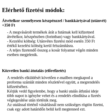
Elérhető fizetési módok:
Átvételkor személyesen készpénzzel / bankkártyával (utánvét)
+350 Ft
- A megvásárolt termékek árát a futárnak kell kifizetned
átvételkor, készpénzben (forintban) vagy bankkártyával.
- Kezelési költség: Utánvétes fizetési mód esetén 350 Ft
értékű kezelési költség kerül felszámításra.
- A teljes fizetendő összeg a kosár folyamat végén minden
esetben megjelenik.
Közvetlen banki átutalás (előrefizetés)
A rendelés elküldését követően e-mailben megkapod a
proforma számlát minden részletével együtt, a megrendelés
kifizetéséhez.
Kérjük vedd figyelembe, hogy a banki utalás átfutási ideje
több napot is igénybe vehet és a rendelés elindítása a fizetés
véglegesítése után történik meg.
Az utalással történő vásárlásnál nem szükséges rögtön fizetni,
csak egy adott határidőn belül kell megtenned ezt.