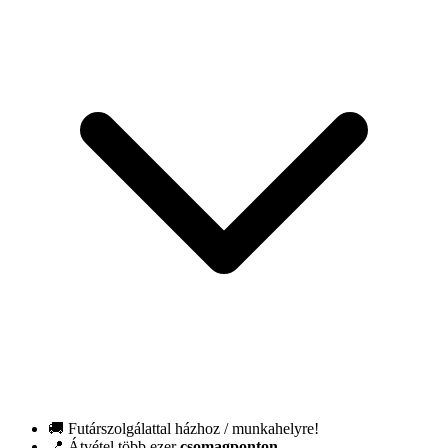
🚚 Futárszolgálattal házhoz / munkahelyre!
📍 Átvétel több ezer
csomagponton