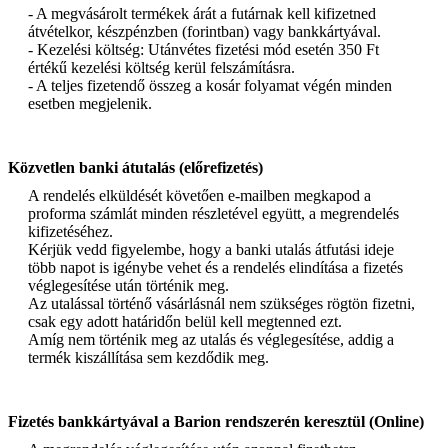
- A megvásárolt termékek árát a futárnak kell kifizetned
átvételkor, készpénzben (forintban) vagy bankkártyával.
- Kezelési költség: Utánvétes fizetési mód esetén 350 Ft
értékű kezelési költség kerül felszámításra.
- A teljes fizetendő összeg a kosár folyamat végén minden
esetben megjelenik.
Közvetlen banki átutalás (előrefizetés)
A rendelés elküldését követően e-mailben megkapod a
proforma számlát minden részletével együtt, a megrendelés
kifizetéséhez.
Kérjük vedd figyelembe, hogy a banki utalás átfutási ideje
több napot is igénybe vehet és a rendelés elindítása a fizetés
véglegesítése után történik meg.
Az utalással történő vásárlásnál nem szükséges rögtön fizetni,
csak egy adott határidőn belül kell megtenned ezt.
Amíg nem történik meg az utalás és véglegesítése, addig a
termék kiszállítása sem kezdődik meg.
Fizetés bankkártyával a Barion rendszerén keresztül (Online)