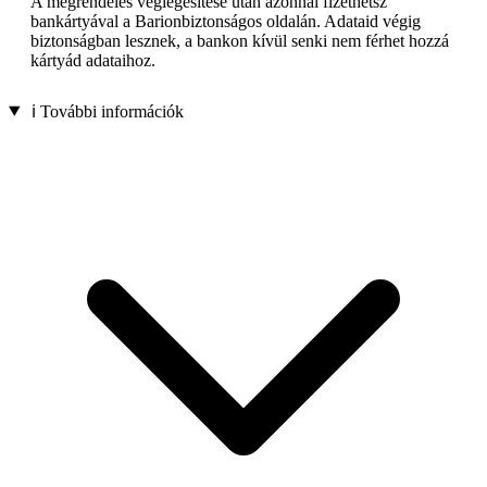
A megrendelés véglegesítése után azonnal fizethetsz
bankártyával a Barionbiztonságos oldalán. Adataid végig
biztonságban lesznek, a bankon kívül senki nem férhet hozzá
kártyád adataihoz.
ℹ️ További információk