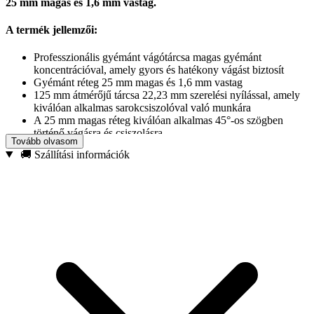
25 mm magas és 1,6 mm vastag.
A termék jellemzői:
Professzionális gyémánt vágótárcsa magas gyémánt
koncentrációval, amely gyors és hatékony vágást biztosít
Gyémánt réteg 25 mm magas és 1,6 mm vastag
125 mm átmérőjű tárcsa 22,23 mm szerelési nyílással, amely
kiválóan alkalmas sarokcsiszolóval való munkára
A 25 mm magas réteg kiválóan alkalmas 45°-os szögben
történő vágásra és csiszolásra
Tovább olvasom
Alkalmas olyan anyagok vágására és csiszolására, mint:
🚚 Szállítási információk
porcelán gres, márvány, cserép, gránit, homokkő, kvarc
Száraz és nedves munkára egyaránt alkalmas
Műszaki adatok:
Márka:
Tvardy
Átmérő:
125 mm
Szerelési nyílás:
22,23 mm
Tárcsa profil:
zárt, bordázott perem
Réteg magassága:
25 mm
Gyémánt vastagsága:
1,6 mm
Tárcsa vastagsága:
1,2 mm