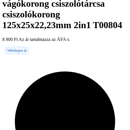
vágókorong csiszolótárcsa
csiszolókorong
125x25x22,23mm 2in1 T00804
8 800
Ft
Az ár tartalmazza az ÁFA-t.
Webshopos ár