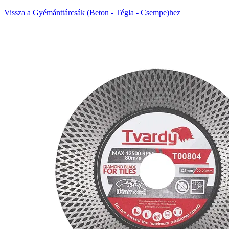
Vissza a Gyémánttárcsák (Beton - Tégla - Csempe)hez