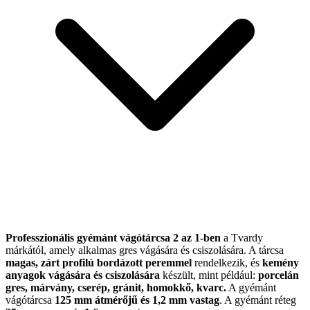
Professzionális gyémánt vágótárcsa
2 az 1-ben
a Tvardy
márkától, amely alkalmas gres vágására és csiszolására. A tárcsa
magas, zárt profilú bordázott peremmel
rendelkezik, és
kemény
anyagok vágására és csiszolására
készült, mint például:
porcelán
gres, márvány, cserép, gránit, homokkő, kvarc.
A gyémánt
vágótárcsa
125 mm átmérőjű és 1,2 mm vastag
. A gyémánt réteg