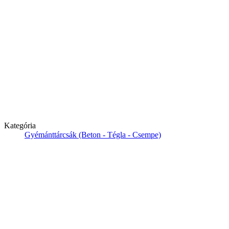
Kategória
Gyémánttárcsák (Beton - Tégla - Csempe)