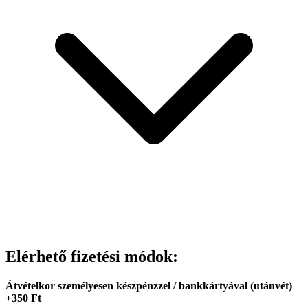
*
– JÓ /
– NAGYON JÓ / *
– KIVÁLÓ / „
–
” – NEM
ALKALMAS
Elérhető fizetési módok:
Átvételkor személyesen készpénzzel / bankkártyával (utánvét)
+350 Ft