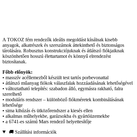
A TOKOZ fém rendezők ideális megoldást kínálnak kisebb
anyagok, alkatrészek és szerszámok áttekinthető és biztonságos
tárolására. Robusztus konstrukciójuknak és átlátszó fiókjaiknak
köszönhetően hosszú élettartamot és könnyű elrendezést
biztosítanak.
Főbb előnyök:
• masszív acéllemezből készült test tartós porbevonattal
• átlátszó műanyag fiókok válaszfalak hozzáadásának lehetőségével
• változtatható telepítés: szabadon álló, egymásra rakható, falra
szerelhető
• moduláris rendszer – különböző fiókméretek kombinálásának
lehetősége
• sima kihúzás és ütközőrendszer a kiesés ellen
• alkalmas műhelyekbe, garázsokba és gyártóüzemekbe
• a 6741-es számú Mars rendező helyettesítője
🚚 Szállítási információk