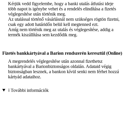
Kérjük vedd figyelembe, hogy a banki utalás átfutási ideje
több napot is igénybe vehet és a rendelés elindítása a fizetés
véglegesítése után történik meg.
Az utalással történő vásárlásnál nem szükséges rögtön fizetni,
csak egy adott határidőn belül kell megtenned ezt.
Amíg nem történik meg az utalás és véglegesítése, addig a
termék kiszállítása sem kezdődik meg.
Fizetés bankkártyával a Barion rendszerén keresztül (Online)
A megrendelés véglegesítése után azonnal fizethetsz
bankártyával a Barionbiztonságos oldalán. Adataid végig
biztonságban lesznek, a bankon kívül senki nem férhet hozzá
kártyád adataihoz.
ℹ️ További információk