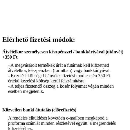
Elérhető fizetési módok:
Átvételkor személyesen készpénzzel / bankkártyával (utánvét)
+350 Ft
- A megvásárolt termékek árát a futárnak kell kifizetned
átvételkor, készpénzben (forintban) vagy bankkártyával.
- Kezelési költség: Utánvétes fizetési mód esetén 350 Ft
értékű kezelési költség kerül felszámításra.
- A teljes fizetendő összeg a kosár folyamat végén minden
esetben megjelenik.
Közvetlen banki átutalás (előrefizetés)
A rendelés elküldését követően e-mailben megkapod a
proforma számlát minden részletével együtt, a megrendelés
kifizetéséhez.