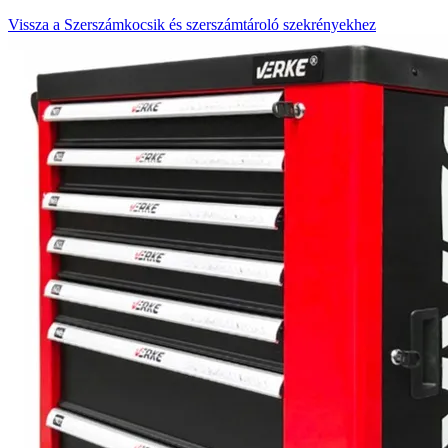
Vissza a Szerszámkocsik és szerszámtároló szekrényekhez