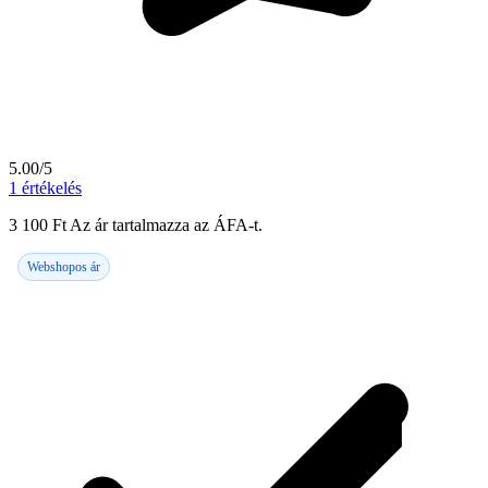
5.00/5
1
értékelés
3 100
Ft
Az ár tartalmazza az ÁFA-t.
Webshopos ár