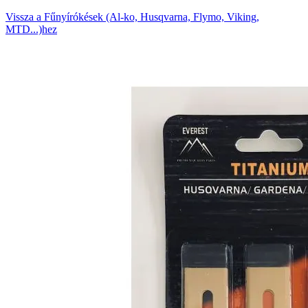
Vissza a Fűnyírókések (Al-ko, Husqvarna, Flymo, Viking,
MTD...)hez