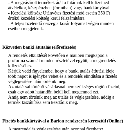
- A megvásárolt termékek árát a futárnak kell kifizetned
átvételkor, készpénzben (forintban) vagy bankkártyával.
- Kezelési költség: Utánvétes fizetési mód esetén 350 Ft
értékű kezelési költség kerül felszámításra.
- A teljes fizetendő összeg a kosár folyamat végén minden
esetben megjelenik.
Közvetlen banki átutalás (előrefizetés)
A rendelés elküldését követően e-mailben megkapod a
proforma számlát minden részletével együtt, a megrendelés
kifizetéséhez.
Kérjük vedd figyelembe, hogy a banki utalás átfutási ideje
több napot is igénybe vehet és a rendelés elindítása a fizetés
véglegesítése után történik meg.
Az utalással történő vásárlásnál nem szükséges rögtön fizetni,
csak egy adott határidőn belül kell megtenned ezt.
Amíg nem történik meg az utalás és véglegesítése, addig a
termék kiszállítása sem kezdődik meg.
Fizetés bankkártyával a Barion rendszerén keresztül (Online)
A megrendelés véglegesítése után azonnal fizethetsz