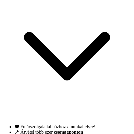
🚚 Futárszolgálattal házhoz / munkahelyre!
📍 Átvétel több ezer
csomagponton