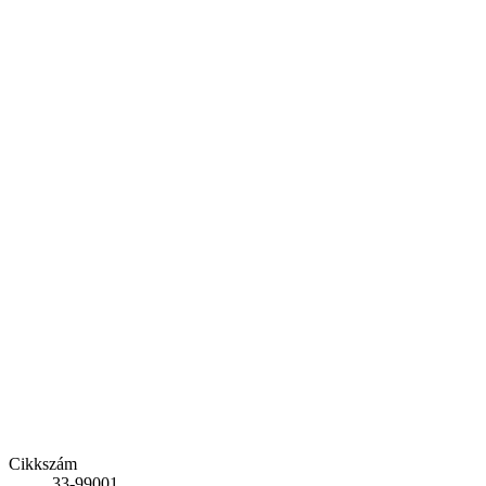
Cikkszám
33-99001