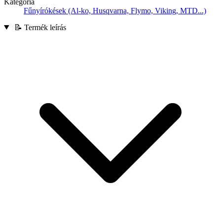
Kategória
Fűnyírókések (Al-ko, Husqvarna, Flymo, Viking, MTD...)
📝 Termék leírás