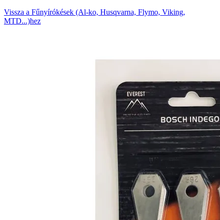
Vissza a Fűnyírókések (Al-ko, Husqvarna, Flymo, Viking,
MTD...)hez