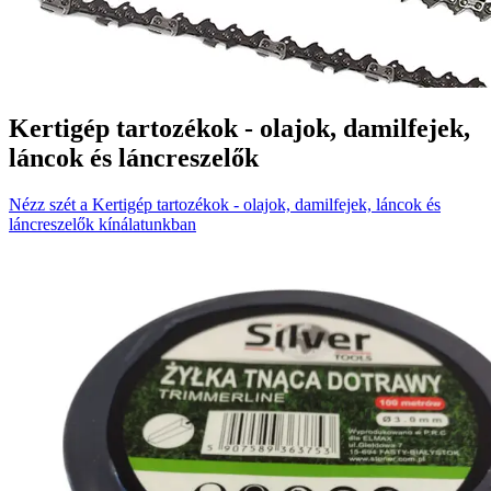
Kertigép tartozékok - olajok, damilfejek,
láncok és láncreszelők
Nézz szét a Kertigép tartozékok - olajok, damilfejek, láncok és
láncreszelők kínálatunkban