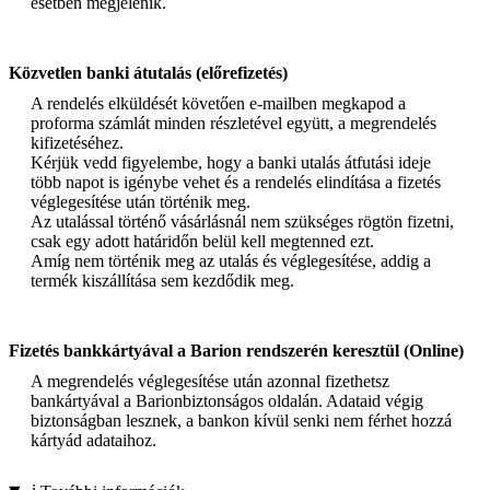
esetben megjelenik.
Közvetlen banki átutalás (előrefizetés)
A rendelés elküldését követően e-mailben megkapod a
proforma számlát minden részletével együtt, a megrendelés
kifizetéséhez.
Kérjük vedd figyelembe, hogy a banki utalás átfutási ideje
több napot is igénybe vehet és a rendelés elindítása a fizetés
véglegesítése után történik meg.
Az utalással történő vásárlásnál nem szükséges rögtön fizetni,
csak egy adott határidőn belül kell megtenned ezt.
Amíg nem történik meg az utalás és véglegesítése, addig a
termék kiszállítása sem kezdődik meg.
Fizetés bankkártyával a Barion rendszerén keresztül (Online)
A megrendelés véglegesítése után azonnal fizethetsz
bankártyával a Barionbiztonságos oldalán. Adataid végig
biztonságban lesznek, a bankon kívül senki nem férhet hozzá
kártyád adataihoz.