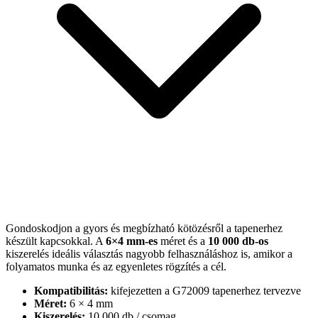
Gondoskodjon a gyors és megbízható kötözésről a tapenerhez
készült kapcsokkal. A
6×4 mm-es
méret és a
10 000 db-os
kiszerelés ideális választás nagyobb felhasználáshoz is, amikor a
folyamatos munka és az egyenletes rögzítés a cél.
Kompatibilitás:
kifejezetten a G72009 tapenerhez tervezve
Méret:
6 × 4 mm
Kiszerelés:
10 000 db / csomag