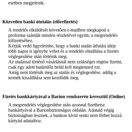
esetben megjelenik.
Közvetlen banki átutalás (előrefizetés)
A rendelés elküldését követően e-mailben megkapod a
proforma számlát minden részletével együtt, a megrendelés
kifizetéséhez.
Kérjük vedd figyelembe, hogy a banki utalás átfutási ideje
több napot is igénybe vehet és a rendelés elindítása a fizetés
véglegesítése után történik meg.
Az utalással történő vásárlásnál nem szükséges rögtön fizetni,
csak egy adott határidőn belül kell megtenned ezt.
Amíg nem történik meg az utalás és véglegesítése, addig a
termék kiszállítása sem kezdődik meg.
Fizetés bankkártyával a Barion rendszerén keresztül (Online)
A megrendelés véglegesítése után azonnal fizethetsz
bankártyával a Barionbiztonságos oldalán. Adataid végig
biztonságban lesznek, a bankon kívül senki nem férhet hozzá
kártyád adataihoz.