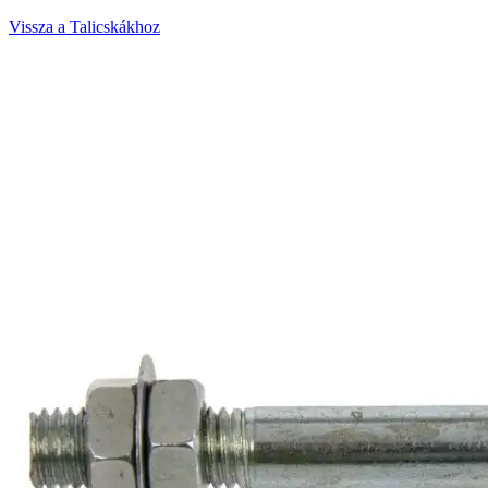
Vissza a Talicskákhoz