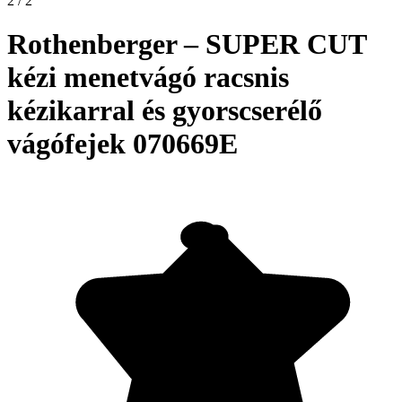
2 / 2
Rothenberger – SUPER CUT
kézi menetvágó racsnis
kézikarral és gyorscserélő
vágófejek 070669E