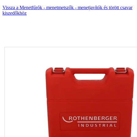
Vissza a Menetfúrók - menetmetszők - menetjavítók és törött csavar
kiszedőkhöz