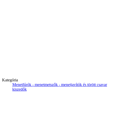
Kategória
Menetfúrók - menetmetszők - menetjavítók és törött csavar
kiszedők