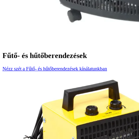
Fűtő- és hűtőberendezések
Nézz szét a Fűtő- és hűtőberendezések kínálatunkban