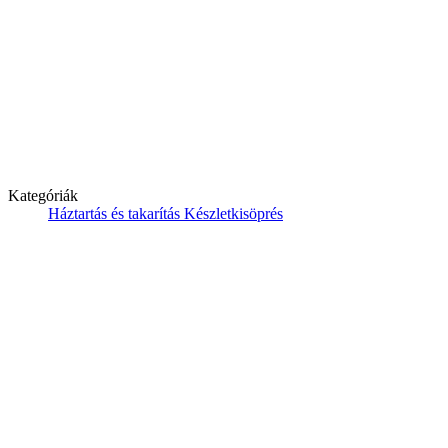
Kategóriák
Háztartás és takarítás
Készletkisöprés