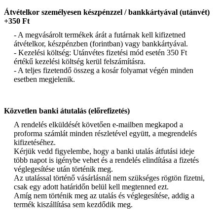
Átvételkor személyesen készpénzzel / bankkártyával (utánvét)
+350 Ft
- A megvásárolt termékek árát a futárnak kell kifizetned
átvételkor, készpénzben (forintban) vagy bankkártyával.
- Kezelési költség: Utánvétes fizetési mód esetén 350 Ft
értékű kezelési költség kerül felszámításra.
- A teljes fizetendő összeg a kosár folyamat végén minden
esetben megjelenik.
Közvetlen banki átutalás (előrefizetés)
A rendelés elküldését követően e-mailben megkapod a
proforma számlát minden részletével együtt, a megrendelés
kifizetéséhez.
Kérjük vedd figyelembe, hogy a banki utalás átfutási ideje
több napot is igénybe vehet és a rendelés elindítása a fizetés
véglegesítése után történik meg.
Az utalással történő vásárlásnál nem szükséges rögtön fizetni,
csak egy adott határidőn belül kell megtenned ezt.
Amíg nem történik meg az utalás és véglegesítése, addig a
termék kiszállítása sem kezdődik meg.