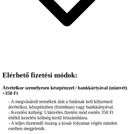
Elérhető fizetési módok:
Átvételkor személyesen készpénzzel / bankkártyával (utánvét)
+350 Ft
- A megvásárolt termékek árát a futárnak kell kifizetned
átvételkor, készpénzben (forintban) vagy bankkártyával.
- Kezelési költség: Utánvétes fizetési mód esetén 350 Ft
értékű kezelési költség kerül felszámításra.
- A teljes fizetendő összeg a kosár folyamat végén minden
esetben megjelenik.