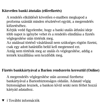
Közvetlen banki átutalás (előrefizetés)
A rendelés elküldését követően e-mailben megkapod a
proforma számlát minden részletével együtt, a megrendelés
kifizetéséhez.
Kérjük vedd figyelembe, hogy a banki utalás átfutási ideje
több napot is igénybe vehet és a rendelés elindítása a fizetés
véglegesítése után történik meg.
Az utalással történő vásárlásnál nem szükséges rögtön fizetni,
csak egy adott határidőn belül kell megtenned ezt.
Amíg nem történik meg az utalás és véglegesítése, addig a
termék kiszállítása sem kezdődik meg.
Fizetés bankkártyával a Barion rendszerén keresztül (Online)
A megrendelés véglegesítése után azonnal fizethetsz
bankártyával a Barionbiztonságos oldalán. Adataid végig
biztonságban lesznek, a bankon kívül senki nem férhet hozzá
kártyád adataihoz.
ℹ️ További információk