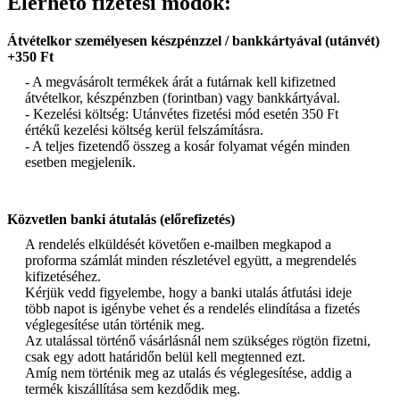
Elérhető fizetési módok:
Átvételkor személyesen készpénzzel / bankkártyával (utánvét)
+350 Ft
- A megvásárolt termékek árát a futárnak kell kifizetned
átvételkor, készpénzben (forintban) vagy bankkártyával.
- Kezelési költség: Utánvétes fizetési mód esetén 350 Ft
értékű kezelési költség kerül felszámításra.
- A teljes fizetendő összeg a kosár folyamat végén minden
esetben megjelenik.
Közvetlen banki átutalás (előrefizetés)
A rendelés elküldését követően e-mailben megkapod a
proforma számlát minden részletével együtt, a megrendelés
kifizetéséhez.
Kérjük vedd figyelembe, hogy a banki utalás átfutási ideje
több napot is igénybe vehet és a rendelés elindítása a fizetés
véglegesítése után történik meg.
Az utalással történő vásárlásnál nem szükséges rögtön fizetni,
csak egy adott határidőn belül kell megtenned ezt.
Amíg nem történik meg az utalás és véglegesítése, addig a
termék kiszállítása sem kezdődik meg.