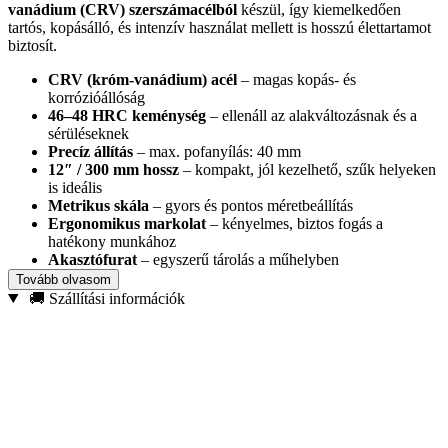
vanádium (CRV) szerszámacélból
készül, így kiemelkedően
tartós, kopásálló, és intenzív használat mellett is hosszú élettartamot
biztosít.
CRV (króm-vanádium) acél
– magas kopás- és
korrózióállóság
46–48 HRC keménység
– ellenáll az alakváltozásnak és a
sérüléseknek
Precíz állítás
– max. pofanyílás: 40 mm
12″ / 300 mm hossz
– kompakt, jól kezelhető, szűk helyeken
is ideális
Metrikus skála
– gyors és pontos méretbeállítás
Ergonomikus markolat
– kényelmes, biztos fogás a
hatékony munkához
Akasztófurat
– egyszerű tárolás a műhelyben
Alkalmazás: különböző méretű csavarokhoz és anyákhoz
Tovább olvasom
🚚 Szállítási információk
Autószereléshez, szerelési és karbantartási munkákhoz, vízvezeték-
szereléshez, villanyszereléshez vagy barkács projektekhez is kiváló.
A masszív felépítés és a jól adagolható állítás miatt
mindennapi
használatra is remek, megbízható kéziszerszám
.