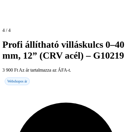
4 / 4
Profi állítható villáskulcs 0–40
mm, 12” (CRV acél) – G10219
3 900
Ft
Az ár tartalmazza az ÁFA-t.
Webshopos ár