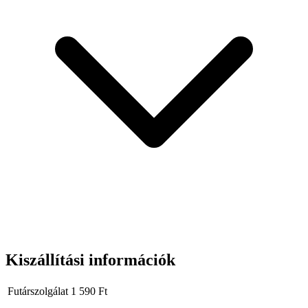
Hab polírozó tárcsa 85 mm (tépőzáras)
Polírozó paszták CAREX 50 g
Valódi természetes brazil Carnauba viasz – 5 ml (kb. 20 alkalmazás)
Kiszállítási információk
Futárszolgálat
1 590
Ft