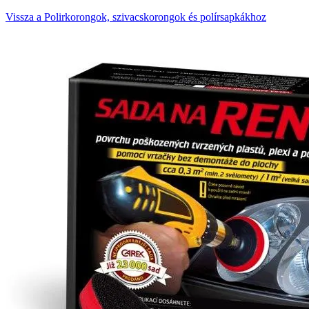
Vissza a Polirkorongok, szivacskorongok és polírsapkákhoz