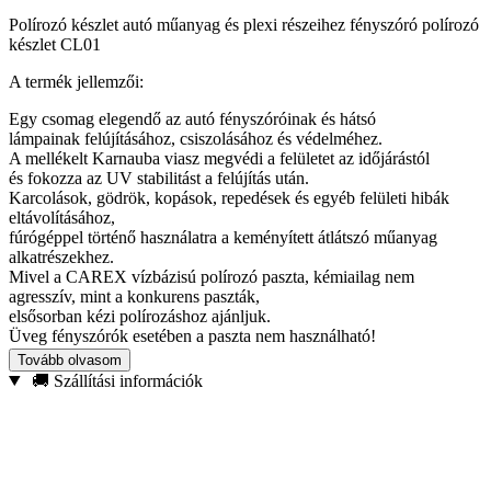
Polírozó készlet autó műanyag és plexi részeihez fényszóró polírozó
készlet CL01
A termék jellemzői:
Egy csomag elegendő az autó fényszóróinak és hátsó
lámpainak felújításához, csiszolásához és védelméhez.
A mellékelt Karnauba viasz megvédi a felületet az időjárástól
és fokozza az UV stabilitást a felújítás után.
Karcolások, gödrök, kopások, repedések és egyéb felületi hibák
eltávolításához,
fúrógéppel történő használatra a keményített átlátszó műanyag
alkatrészekhez.
Mivel a CAREX vízbázisú polírozó paszta, kémiailag nem
agresszív, mint a konkurens paszták,
elsősorban kézi polírozáshoz ajánljuk.
Üveg fényszórók esetében a paszta nem használható!
Tovább olvasom
A csomag tartalma:
🚚 Szállítási információk
DRIVER 75 mm (tépőzáras)korong, csiszoláshoz és polírozáshoz
használható , mind a hagyományos, mind az akkus fúrókkal
használható
Koptatókerekek 77 mm (tépőzáras) korong, nagyon sérült
felületekre