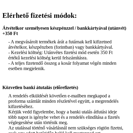
Elérhető fizetési módok:
Átvételkor személyesen készpénzzel / bankkártyával (utánvét)
+350 Ft
- A megvásárolt termékek árát a futárnak kell kifizetned
átvételkor, készpénzben (forintban) vagy bankkártyával.
- Kezelési költség: Utánvétes fizetési mód esetén 350 Ft
értékű kezelési költség kerül felszámításra.
- A teljes fizetendő összeg a kosár folyamat végén minden
esetben megjelenik.
Közvetlen banki átutalás (előrefizetés)
A rendelés elküldését követően e-mailben megkapod a
proforma számlát minden részletével együtt, a megrendelés
kifizetéséhez.
Kérjük vedd figyelembe, hogy a banki utalás átfutási ideje
több napot is igénybe vehet és a rendelés elindítása a fizetés
véglegesítése után történik meg.
Az utalással történő vásárlásnál nem szükséges rögtön fizetni,