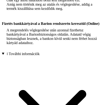
csak egy adott határidőn belül kell megtenned ezt.
Amíg nem történik meg az utalás és véglegesítése, addig a
termék kiszállítása sem kezdődik meg.
Fizetés bankkártyával a Barion rendszerén keresztül (Online)
A megrendelés véglegesítése után azonnal fizethetsz
bankártyával a Barionbiztonságos oldalán. Adataid végig
biztonságban lesznek, a bankon kívül senki nem férhet hozzá
kártyád adataihoz.
ℹ️ További információk