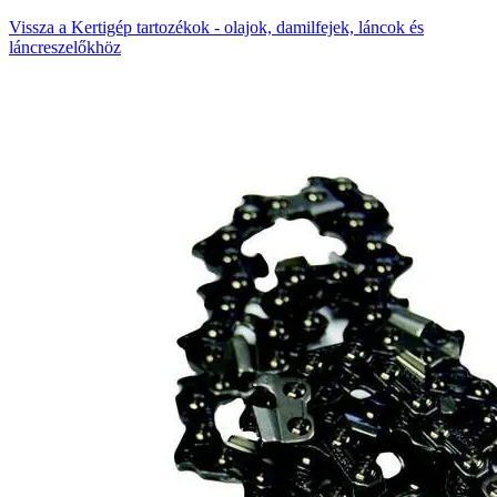
Vissza a Kertigép tartozékok - olajok, damilfejek, láncok és
láncreszelőkhöz