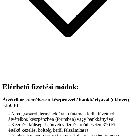
Elérhető fizetési módok:
Átvételkor személyesen készpénzzel / bankkártyával (utánvét)
+350 Ft
- A megvásárolt termékek árát a futárnak kell kifizetned
átvételkor, készpénzben (forintban) vagy bankkártyával.
- Kezelési költség: Utánvétes fizetési mód esetén 350 Ft
értékű kezelési költség kerül felszámításra.
- A teljes fizetendő összeg a kosár folyamat végén minden