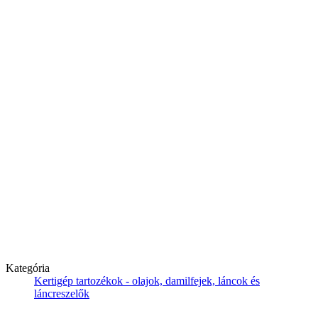
Kategória
Kertigép tartozékok - olajok, damilfejek, láncok és
láncreszelők