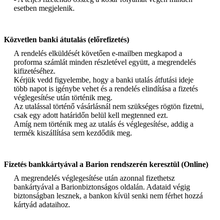
esetben megjelenik.
Közvetlen banki átutalás (előrefizetés)
A rendelés elküldését követően e-mailben megkapod a
proforma számlát minden részletével együtt, a megrendelés
kifizetéséhez.
Kérjük vedd figyelembe, hogy a banki utalás átfutási ideje
több napot is igénybe vehet és a rendelés elindítása a fizetés
véglegesítése után történik meg.
Az utalással történő vásárlásnál nem szükséges rögtön fizetni,
csak egy adott határidőn belül kell megtenned ezt.
Amíg nem történik meg az utalás és véglegesítése, addig a
termék kiszállítása sem kezdődik meg.
Fizetés bankkártyával a Barion rendszerén keresztül (Online)
A megrendelés véglegesítése után azonnal fizethetsz
bankártyával a Barionbiztonságos oldalán. Adataid végig
biztonságban lesznek, a bankon kívül senki nem férhet hozzá
kártyád adataihoz.