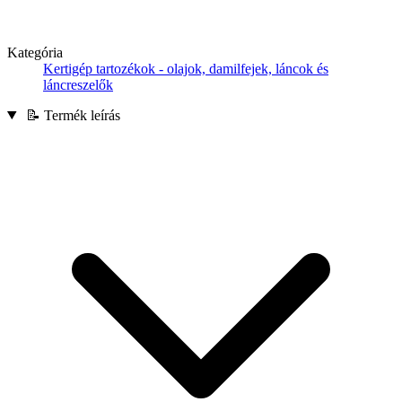
Kategória
Kertigép tartozékok - olajok, damilfejek, láncok és
láncreszelők
📝 Termék leírás