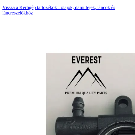
Vissza a Kertigép tartozékok - olajok, damilfejek, láncok és
láncreszelőkhöz