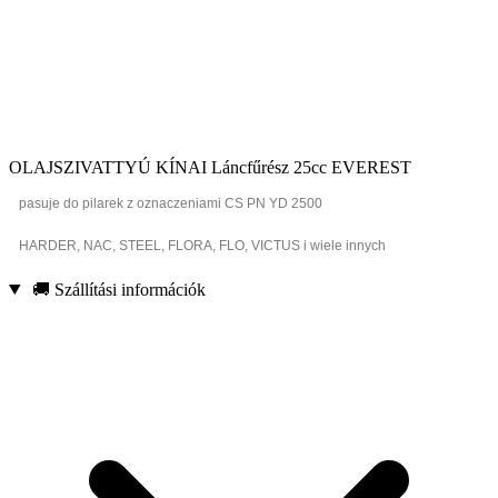
OLAJSZIVATTYÚ KÍNAI Láncfűrész 25cc EVEREST
pasuje do pilarek z oznaczeniami CS PN YD 2500
HARDER, NAC, STEEL, FLORA, FLO, VICTUS i wiele innych
🚚 Szállítási információk