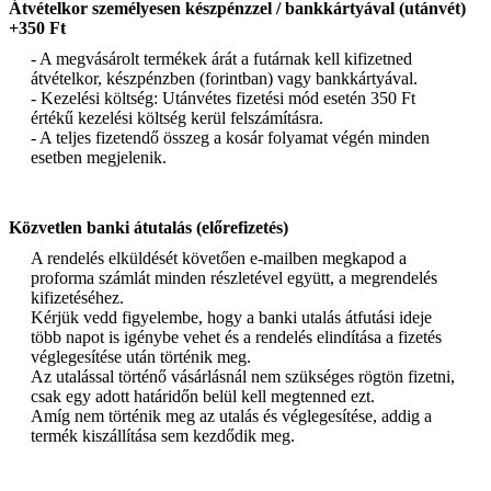
Átvételkor személyesen készpénzzel / bankkártyával (utánvét)
+350 Ft
- A megvásárolt termékek árát a futárnak kell kifizetned
átvételkor, készpénzben (forintban) vagy bankkártyával.
- Kezelési költség: Utánvétes fizetési mód esetén 350 Ft
értékű kezelési költség kerül felszámításra.
- A teljes fizetendő összeg a kosár folyamat végén minden
esetben megjelenik.
Közvetlen banki átutalás (előrefizetés)
A rendelés elküldését követően e-mailben megkapod a
proforma számlát minden részletével együtt, a megrendelés
kifizetéséhez.
Kérjük vedd figyelembe, hogy a banki utalás átfutási ideje
több napot is igénybe vehet és a rendelés elindítása a fizetés
véglegesítése után történik meg.
Az utalással történő vásárlásnál nem szükséges rögtön fizetni,
csak egy adott határidőn belül kell megtenned ezt.
Amíg nem történik meg az utalás és véglegesítése, addig a
termék kiszállítása sem kezdődik meg.