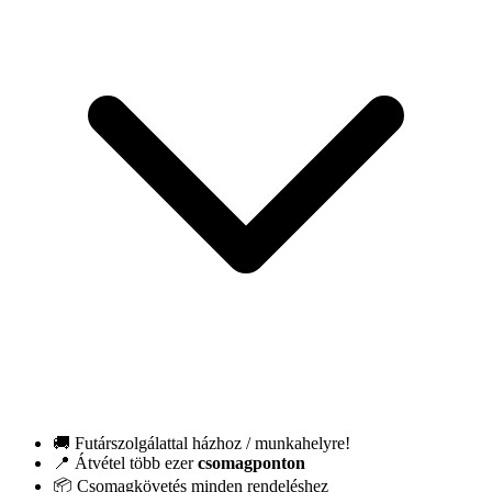
🚚 Futárszolgálattal házhoz / munkahelyre!
📍 Átvétel több ezer
csomagponton
📦 Csomagkövetés minden rendeléshez