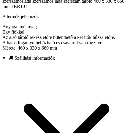
szerszámosláda szerszámos láda szerszám tároló 460 x 330 x 660
mm TBR101
A termék jellemzői:
Anyaga: műanyag
Egy fiókkal
Az alsó tároló rekesz előre billenthető a két fiók húzza előre.
A hátsó fogantyú behúzható és csavarral van rögzítve.
Mérete: 460 x 330 x 660 mm
🚚 Szállítási információk