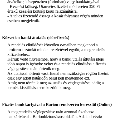
átvételkor, készpénzben (forintban) vagy bankkártyával.
- Kezelési költség: Utánvétes fizetési mód esetén 350 Ft
értékű kezelési költség kerül felszámításra.
- A teljes fizetendő összeg a kosár folyamat végén minden
esetben megjelenik.
Közvetlen banki átutalás (előrefizetés)
A rendelés elküldését követően e-mailben megkapod a
proforma számlát minden részletével együtt, a megrendelés
kifizetéséhez.
Kérjük vedd figyelembe, hogy a banki utalás átfutási ideje
több napot is igénybe vehet és a rendelés elindítása a fizetés
véglegesítése után történik meg.
Az utalással történő vásárlásnál nem szükséges rögtön fizetni,
csak egy adott határidőn belül kell megtenned ezt.
Amíg nem történik meg az utalás és véglegesítése, addig a
termék kiszállítása sem kezdődik meg.
Fizetés bankkártyával a Barion rendszerén keresztül (Online)
A megrendelés véglegesítése után azonnal fizethetsz
bankártyával a Barionbiztonságos oldalán. Adataid végig