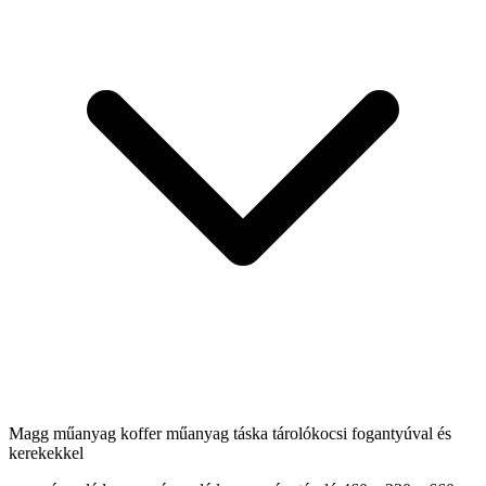
Magg műanyag koffer műanyag táska tárolókocsi fogantyúval és
kerekekkel