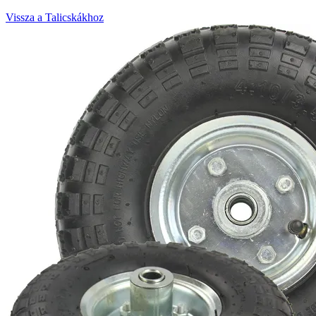
Vissza a Talicskákhoz