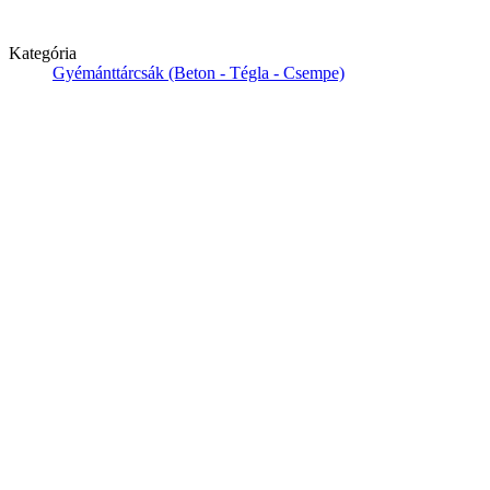
Kategória
Gyémánttárcsák (Beton - Tégla - Csempe)