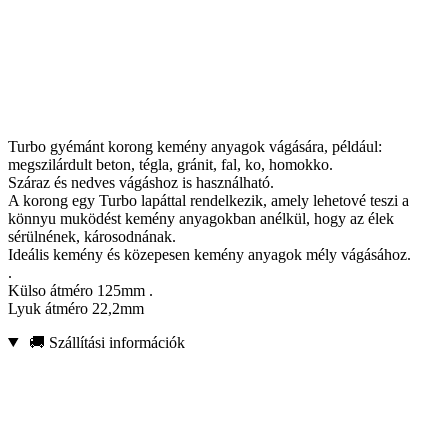
Turbo gyémánt korong kemény anyagok vágására, például:
megszilárdult beton, tégla, gránit, fal, ko, homokko.
Száraz és nedves vágáshoz is használható.
A korong egy Turbo lapáttal rendelkezik, amely lehetové teszi a
könnyu muködést kemény anyagokban anélkül, hogy az élek
sérülnének, károsodnának.
Ideális kemény és közepesen kemény anyagok mély vágásához.
.
Külso átméro 125mm .
Lyuk átméro 22,2mm
🚚 Szállítási információk