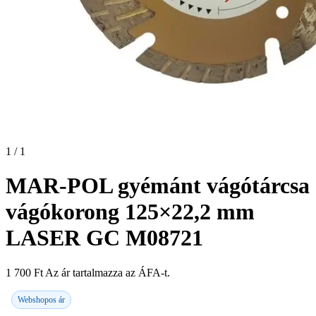
1 / 1
MAR-POL gyémánt vágótárcsa
vágókorong 125×22,2 mm
LASER GC M08721
1 700
Ft
Az ár tartalmazza az ÁFA-t.
Webshopos ár