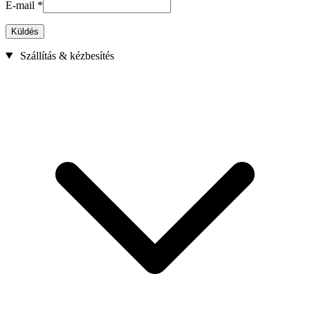
E-mail
*
Küldés
Szállítás & kézbesítés