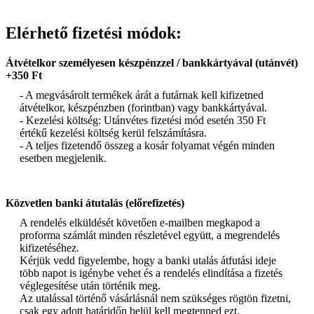
Elérhető fizetési módok:
Átvételkor személyesen készpénzzel / bankkártyával (utánvét)
+350 Ft
- A megvásárolt termékek árát a futárnak kell kifizetned
átvételkor, készpénzben (forintban) vagy bankkártyával.
- Kezelési költség: Utánvétes fizetési mód esetén 350 Ft
értékű kezelési költség kerül felszámításra.
- A teljes fizetendő összeg a kosár folyamat végén minden
esetben megjelenik.
Közvetlen banki átutalás (előrefizetés)
A rendelés elküldését követően e-mailben megkapod a
proforma számlát minden részletével együtt, a megrendelés
kifizetéséhez.
Kérjük vedd figyelembe, hogy a banki utalás átfutási ideje
több napot is igénybe vehet és a rendelés elindítása a fizetés
véglegesítése után történik meg.
Az utalással történő vásárlásnál nem szükséges rögtön fizetni,
csak egy adott határidőn belül kell megtenned ezt.