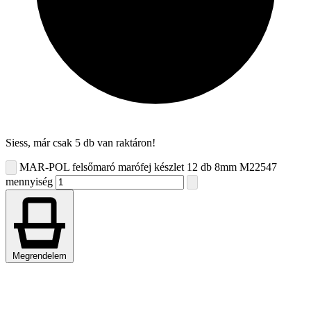
Siess, már csak 5 db van raktáron!
MAR-POL felsőmaró marófej készlet 12 db 8mm M22547
mennyiség
Megrendelem