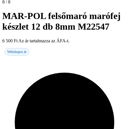
8 / 8
MAR-POL felsőmaró marófej
készlet 12 db 8mm M22547
6 500
Ft
Az ár tartalmazza az ÁFA-t.
Webshopos ár