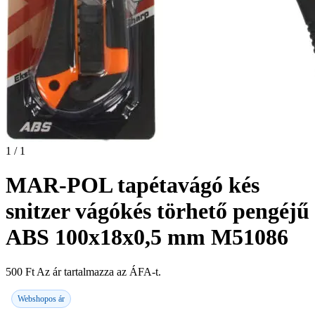
1 / 1
MAR-POL tapétavágó kés
snitzer vágókés törhető pengéjű
ABS 100x18x0,5 mm M51086
500
Ft
Az ár tartalmazza az ÁFA-t.
Webshopos ár