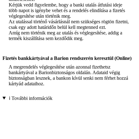
Kérjük vedd figyelembe, hogy a banki utalás átfutási ideje
több napot is igénybe vehet és a rendelés elindítása a fizetés
véglegesítése után történik meg.
Az utalással történő vásárlásnál nem szükséges rögtön fizetni,
csak egy adott határidőn belül kell megtenned ezt.
Amíg nem történik meg az utalás és véglegesítése, addig a
termék kiszállítása sem kezdődik meg.
Fizetés bankkártyával a Barion rendszerén keresztül (Online)
A megrendelés véglegesítése után azonnal fizethetsz
bankártyával a Barionbiztonságos oldalán. Adataid végig
biztonságban lesznek, a bankon kívül senki nem férhet hozzá
kártyád adataihoz.
ℹ️ További információk