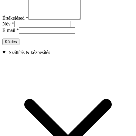
Értékelésed
*
Név
*
E-mail
*
Küldés
Szállítás & kézbesítés