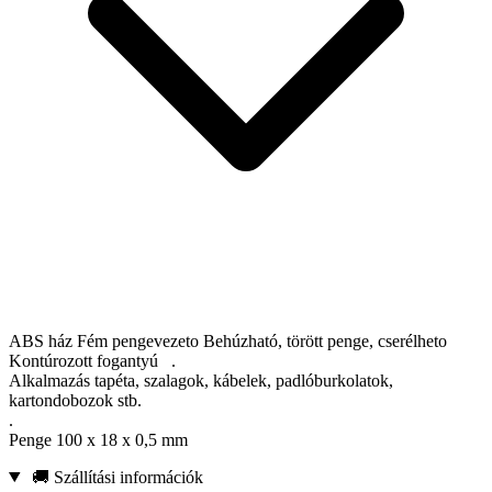
ABS ház Fém pengevezeto Behúzható, törött penge, cserélheto
Kontúrozott fogantyú .
Alkalmazás tapéta, szalagok, kábelek, padlóburkolatok,
kartondobozok stb.
.
Penge 100 x 18 x 0,5 mm
🚚 Szállítási információk