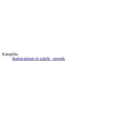
Kategória
Barkácskések és szikék - pengék