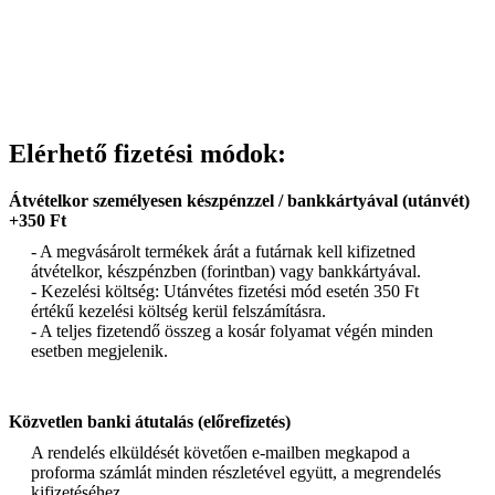
Elérhető fizetési módok:
Átvételkor személyesen készpénzzel / bankkártyával (utánvét)
+350 Ft
- A megvásárolt termékek árát a futárnak kell kifizetned
átvételkor, készpénzben (forintban) vagy bankkártyával.
- Kezelési költség: Utánvétes fizetési mód esetén 350 Ft
értékű kezelési költség kerül felszámításra.
- A teljes fizetendő összeg a kosár folyamat végén minden
esetben megjelenik.
Közvetlen banki átutalás (előrefizetés)
A rendelés elküldését követően e-mailben megkapod a
proforma számlát minden részletével együtt, a megrendelés
kifizetéséhez.