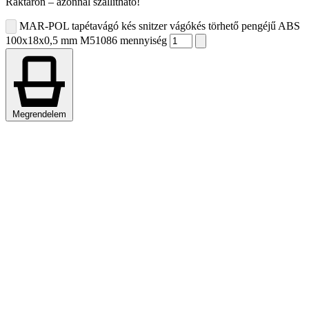
Raktáron – azonnal szállítható!
MAR-POL tapétavágó kés snitzer vágókés törhető pengéjű ABS
100x18x0,5 mm M51086 mennyiség
Megrendelem