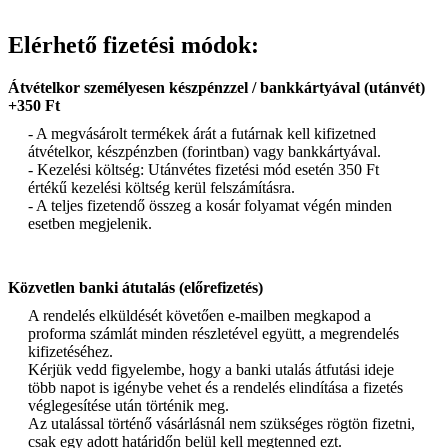
Elérhető fizetési módok:
Átvételkor személyesen készpénzzel / bankkártyával (utánvét)
+350 Ft
- A megvásárolt termékek árát a futárnak kell kifizetned
átvételkor, készpénzben (forintban) vagy bankkártyával.
- Kezelési költség: Utánvétes fizetési mód esetén 350 Ft
értékű kezelési költség kerül felszámításra.
- A teljes fizetendő összeg a kosár folyamat végén minden
esetben megjelenik.
Közvetlen banki átutalás (előrefizetés)
A rendelés elküldését követően e-mailben megkapod a
proforma számlát minden részletével együtt, a megrendelés
kifizetéséhez.
Kérjük vedd figyelembe, hogy a banki utalás átfutási ideje
több napot is igénybe vehet és a rendelés elindítása a fizetés
véglegesítése után történik meg.
Az utalással történő vásárlásnál nem szükséges rögtön fizetni,
csak egy adott határidőn belül kell megtenned ezt.