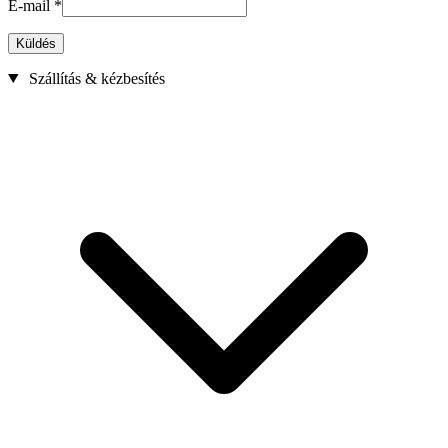
E-mail
*
Küldés
Szállítás & kézbesítés