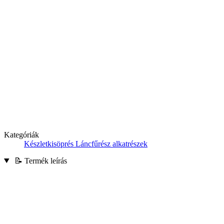
Kategóriák
Készletkisöprés
Láncfűrész alkatrészek
📝 Termék leírás