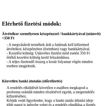
Elérhető fizetési módok:
Átvételkor személyesen készpénzzel / bankkártyával (utánvét)
+350 Ft
- A megvásárolt termékek árát a futárnak kell kifizetned
átvételkor, készpénzben (forintban) vagy bankkártyával.
- Kezelési költség: Utánvétes fizetési mód esetén 350 Ft
értékű kezelési költség kerül felszámításra.
- A teljes fizetendő összeg a kosár folyamat végén minden
esetben megjelenik.
Közvetlen banki átutalás (előrefizetés)
A rendelés elküldését követően e-mailben megkapod a
proforma számlát minden részletével együtt, a megrendelés
kifizetéséhez.
Kérjük vedd figyelembe, hogy a banki utalás átfutási ideje
több napot is igénybe vehet és a rendelés elindítása a fizetés