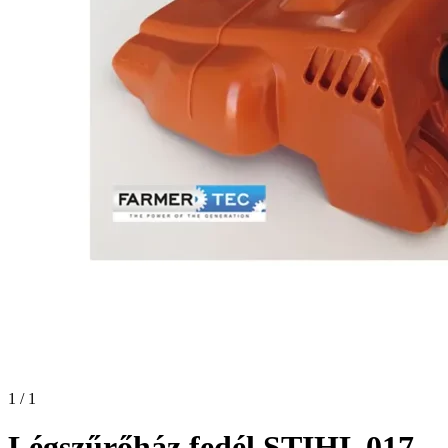
1 / 1
Légszűrőház fedél STIHL 017,