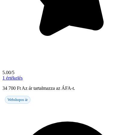
5.00/5
1
értékelés
34 700
Ft
Az ár tartalmazza az ÁFA-t.
Webshopos ár