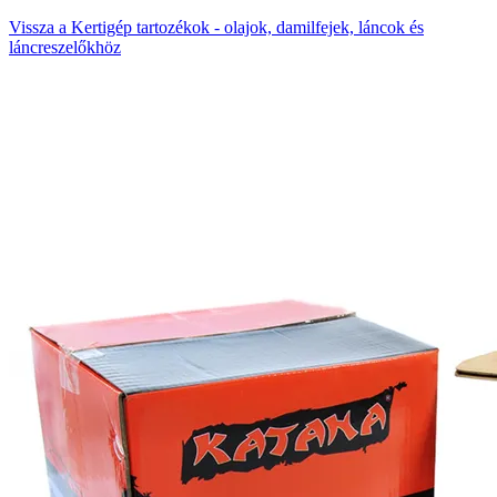
Vissza a Kertigép tartozékok - olajok, damilfejek, láncok és
láncreszelőkhöz