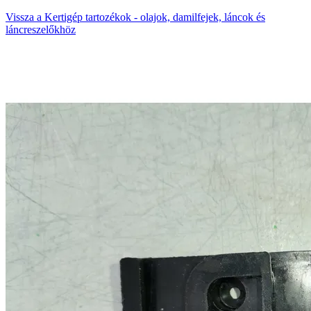
Vissza a Kertigép tartozékok - olajok, damilfejek, láncok és
láncreszelőkhöz