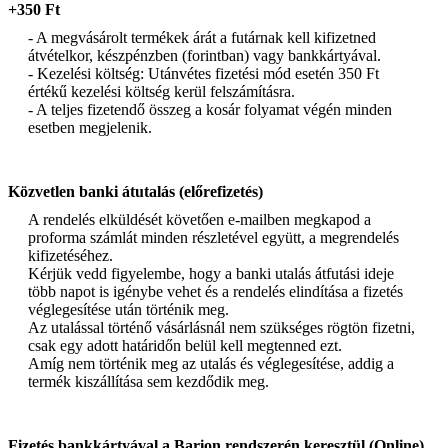
+350 Ft
- A megvásárolt termékek árát a futárnak kell kifizetned
átvételkor, készpénzben (forintban) vagy bankkártyával.
- Kezelési költség: Utánvétes fizetési mód esetén 350 Ft
értékű kezelési költség kerül felszámításra.
- A teljes fizetendő összeg a kosár folyamat végén minden
esetben megjelenik.
Közvetlen banki átutalás (előrefizetés)
A rendelés elküldését követően e-mailben megkapod a
proforma számlát minden részletével együtt, a megrendelés
kifizetéséhez.
Kérjük vedd figyelembe, hogy a banki utalás átfutási ideje
több napot is igénybe vehet és a rendelés elindítása a fizetés
véglegesítése után történik meg.
Az utalással történő vásárlásnál nem szükséges rögtön fizetni,
csak egy adott határidőn belül kell megtenned ezt.
Amíg nem történik meg az utalás és véglegesítése, addig a
termék kiszállítása sem kezdődik meg.
Fizetés bankkártyával a Barion rendszerén keresztül (Online)