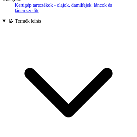
Kertigép tartozékok - olajok, damilfejek, láncok és
láncreszelők
📝 Termék leírás