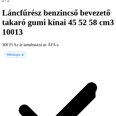
2 / 2
Láncfűrész benzincső bevezető
takaró gumi kínai 45 52 58 cm3
10013
300
Ft
Az ár tartalmazza az ÁFA-t.
Webshopos ár