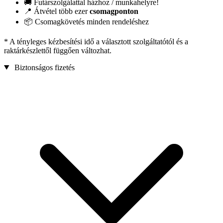
🚚 Futárszolgálattal házhoz / munkahelyre!
📍 Átvétel több ezer
csomagponton
📦 Csomagkövetés minden rendeléshez
* A tényleges kézbesítési idő a választott szolgáltatótól és a
raktárkészlettől függően változhat.
Biztonságos fizetés