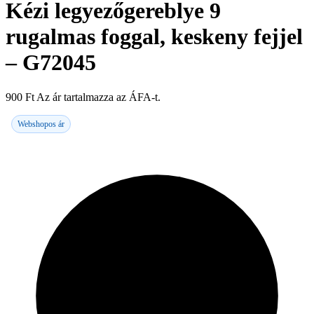
Kézi legyezőgereblye 9
rugalmas foggal, keskeny fejjel
– G72045
900
Ft
Az ár tartalmazza az ÁFA-t.
Webshopos ár