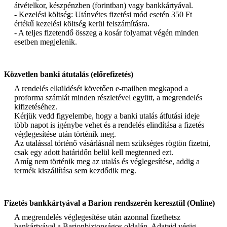
átvételkor, készpénzben (forintban) vagy bankkártyával.
- Kezelési költség: Utánvétes fizetési mód esetén 350 Ft
értékű kezelési költség kerül felszámításra.
- A teljes fizetendő összeg a kosár folyamat végén minden
esetben megjelenik.
Közvetlen banki átutalás (előrefizetés)
A rendelés elküldését követően e-mailben megkapod a
proforma számlát minden részletével együtt, a megrendelés
kifizetéséhez.
Kérjük vedd figyelembe, hogy a banki utalás átfutási ideje
több napot is igénybe vehet és a rendelés elindítása a fizetés
véglegesítése után történik meg.
Az utalással történő vásárlásnál nem szükséges rögtön fizetni,
csak egy adott határidőn belül kell megtenned ezt.
Amíg nem történik meg az utalás és véglegesítése, addig a
termék kiszállítása sem kezdődik meg.
Fizetés bankkártyával a Barion rendszerén keresztül (Online)
A megrendelés véglegesítése után azonnal fizethetsz
bankártyával a Barionbiztonságos oldalán. Adataid végig