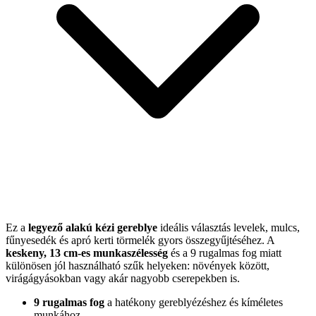
Ez a
legyező alakú kézi gereblye
ideális választás levelek, mulcs,
fűnyesedék és apró kerti törmelék gyors összegyűjtéséhez. A
keskeny, 13 cm-es munkaszélesség
és a 9 rugalmas fog miatt
különösen jól használható szűk helyeken: növények között,
virágágyásokban vagy akár nagyobb cserepekben is.
9 rugalmas fog
a hatékony gereblyézéshez és kíméletes
munkához