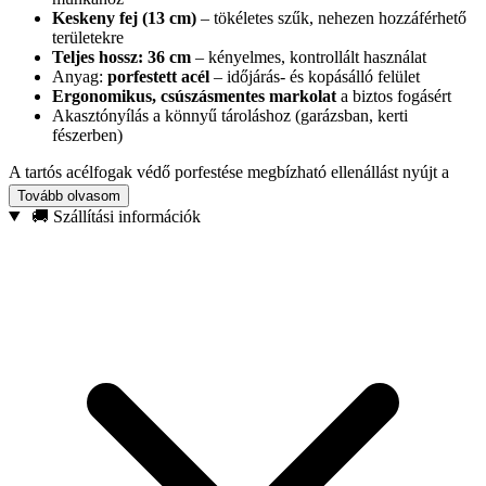
Keskeny fej (13 cm)
– tökéletes szűk, nehezen hozzáférhető
területekre
Teljes hossz: 36 cm
– kényelmes, kontrollált használat
Anyag:
porfestett acél
– időjárás- és kopásálló felület
Ergonomikus, csúszásmentes markolat
a biztos fogásért
Akasztónyílás a könnyű tároláshoz (garázsban, kerti
fészerben)
A tartós acélfogak védő porfestése megbízható ellenállást nyújt a
mindennapos kerti igénybevétellel és az időjárással szemben,
Tovább olvasom
miközben a szerszám könnyű kialakítása megkönnyíti a gyors,
🚚 Szállítási információk
pontos manőverezést. Az ergonomikus markolat kényelmesen
illeszkedik a kézbe, így
hosszabb munka közben is csökkenti a
kézfáradást
. Kezdőknek és tapasztalt kertészeknek egyaránt remek,
prémium minőségű kiegészítő.