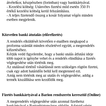
átvételkor, készpénzben (forintban) vagy bankkártyával.
- Kezelési költség: Utánvétes fizetési mód esetén 350 Ft
értékű kezelési költség kerül felszámításra.
- A teljes fizetendő összeg a kosár folyamat végén minden
esetben megjelenik.
Közvetlen banki átutalás (előrefizetés)
A rendelés elküldését követően e-mailben megkapod a
proforma számlát minden részletével együtt, a megrendelés
kifizetéséhez.
Kérjük vedd figyelembe, hogy a banki utalás átfutási ideje
több napot is igénybe vehet és a rendelés elindítása a fizetés
véglegesítése után történik meg.
Az utalással történő vásárlásnál nem szükséges rögtön fizetni,
csak egy adott határidőn belül kell megtenned ezt.
Amíg nem történik meg az utalás és véglegesítése, addig a
termék kiszállítása sem kezdődik meg.
Fizetés bankkártyával a Barion rendszerén keresztül (Online)
A megrendelés véglegesítése után azonnal fizethetsz
bankártyával a Barionbiztonságos oldalán. Adataid végig