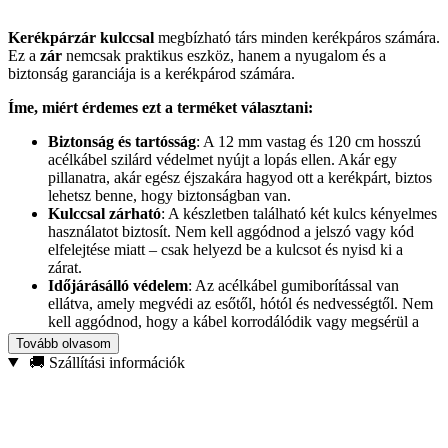
Kerékpárzár kulccsal
megbízható társ minden kerékpáros számára.
Ez a
zár
nemcsak praktikus eszköz, hanem a nyugalom és a
biztonság garanciája is a kerékpárod számára.
Íme, miért érdemes ezt a terméket választani:
Biztonság és tartósság
: A 12 mm vastag és 120 cm hosszú
acélkábel szilárd védelmet nyújt a lopás ellen. Akár egy
pillanatra, akár egész éjszakára hagyod ott a kerékpárt, biztos
lehetsz benne, hogy biztonságban van.
Kulccsal zárható
: A készletben található két kulcs kényelmes
használatot biztosít. Nem kell aggódnod a jelszó vagy kód
elfelejtése miatt – csak helyezd be a kulcsot és nyisd ki a
zárat.
Időjárásálló védelem
: Az acélkábel gumiborítással van
ellátva, amely megvédi az esőtől, hótól és nedvességtől. Nem
kell aggódnod, hogy a kábel korrodálódik vagy megsérül a
nehéz időjárási körülmények között.
Tovább olvasom
Zárvédő
: A zár további védőburkolattal rendelkezik, amely
🚚 Szállítási információk
megvédi a szennyeződésektől. Ez különösen fontos, ha a
kerékpárt terepen vagy városban használod, ahol a por, sár és
egyéb szennyeződések befolyásolhatják a zár működését.
Kiegészítő tartó
: A készletben található egy további tartó,
amely lehetővé teszi a zár kényelmes és praktikus rögzítését a