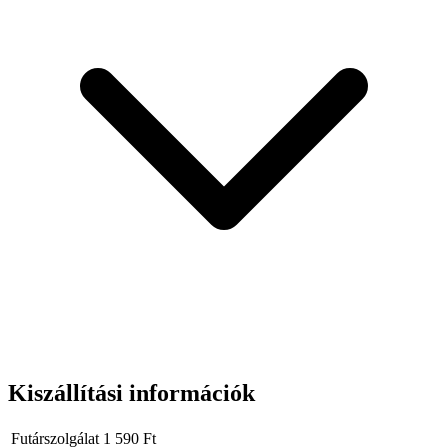
kerékpár nyeregcsövére.
Műszaki adatok:
Anyag:
acél, műanyag
A biztonsági kábel vastagsága:
12 mm
A biztonsági kábel hossza:
1200 mm
Zár típusa:
kulccsal
Kulcsok száma a készletben:
2
Kiszállítási információk
Futárszolgálat
1 590
Ft