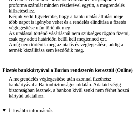
proforma számlát minden részletével együtt, a megrendelés
kifizetéséhez.
Kérjük vedd figyelembe, hogy a banki utalás átfutási ideje
több napot is igénybe vehet és a rendelés elindítása a fizetés
véglegesítése után történik meg.
Az utalással történő vásárlásnál nem szükséges rögtön fizetni,
csak egy adott határidőn belül kell megtenned ezt.
Amíg nem történik meg az utalás és véglegesítése, addig a
termék kiszállítása sem kezdődik meg.
Fizetés bankkártyával a Barion rendszerén keresztül (Online)
A megrendelés véglegesítése után azonnal fizethetsz
bankártyával a Barionbiztonságos oldalán. Adataid végig
biztonságban lesznek, a bankon kívül senki nem férhet hozzá
kártyád adataihoz.
ℹ️ További információk