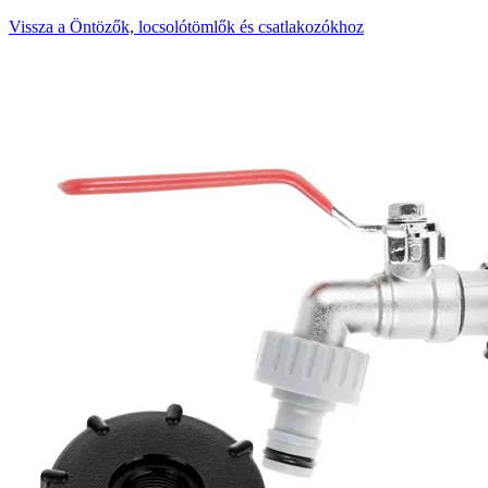
Vissza a Öntözők, locsolótömlők és csatlakozókhoz