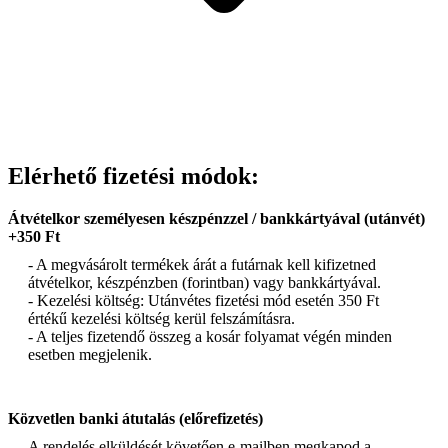
Elérhető fizetési módok:
Átvételkor személyesen készpénzzel / bankkártyával (utánvét)
+350 Ft
- A megvásárolt termékek árát a futárnak kell kifizetned
átvételkor, készpénzben (forintban) vagy bankkártyával.
- Kezelési költség: Utánvétes fizetési mód esetén 350 Ft
értékű kezelési költség kerül felszámításra.
- A teljes fizetendő összeg a kosár folyamat végén minden
esetben megjelenik.
Közvetlen banki átutalás (előrefizetés)
A rendelés elküldését követően e-mailben megkapod a