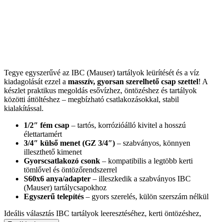
Tegye egyszerűvé az IBC (Mauser) tartályok leürítését és a víz
kiadagolását ezzel a
masszív, gyorsan szerelhető csap szettel
! A
készlet praktikus megoldás esővízhez, öntözéshez és tartályok
közötti áttöltéshez – megbízható csatlakozásokkal, stabil
kialakítással.
1/2″ fém csap
– tartós, korrózióálló kivitel a hosszú
élettartamért
3/4″ külső menet (GZ 3/4″)
– szabványos, könnyen
illeszthető kimenet
Gyorscsatlakozó csonk
– kompatibilis a legtöbb kerti
tömlővel és öntözőrendszerrel
S60x6 anya/adapter
– illeszkedik a szabványos IBC
(Mauser) tartálycsapokhoz
Egyszerű telepítés
– gyors szerelés, külön szerszám nélkül
Ideális választás IBC tartályok leeresztéséhez, kerti öntözéshez,