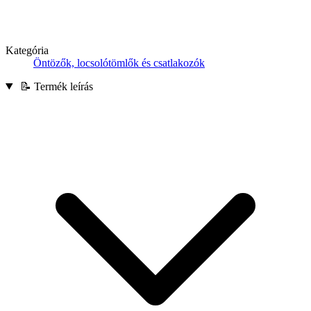
Kategória
Öntözők, locsolótömlők és csatlakozók
📝 Termék leírás