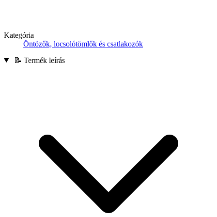
Kategória
Öntözők, locsolótömlők és csatlakozók
📝 Termék leírás