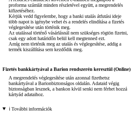
proforma számlát minden részletével együtt, a megrendelés
kifizetéséhez.
Kérjük vedd figyelembe, hogy a banki utalás átfutási ideje
több napot is igénybe vehet és a rendelés elindítása a fizetés
véglegesítése után történik meg.
Az utalással történő vásárlásnál nem szükséges rögtön fizetni,
csak egy adott határidőn belül kell megtenned ezt.
Amíg nem történik meg az utalás és véglegesítése, addig a
termék kiszállítása sem kezdődik meg.
Fizetés bankkártyával a Barion rendszerén keresztül (Online)
A megrendelés véglegesítése után azonnal fizethetsz
bankártyával a Barionbiztonságos oldalán. Adataid végig
biztonságban lesznek, a bankon kívül senki nem férhet hozzá
kártyád adataihoz.
ℹ️ További információk