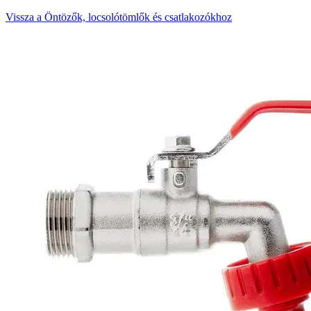
Vissza a Öntözők, locsolótömlők és csatlakozókhoz