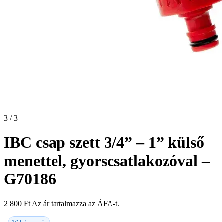
3 / 3
IBC csap szett 3/4” – 1” külső
menettel, gyorscsatlakozóval –
G70186
2 800
Ft
Az ár tartalmazza az ÁFA-t.