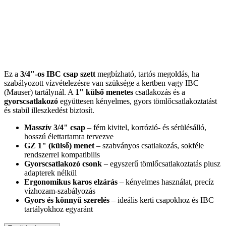
Ez a
3/4"-os IBC csap szett
megbízható, tartós megoldás, ha
szabályozott vízvételezésre van szüksége a kertben vagy IBC
(Mauser) tartálynál. A
1" külső menetes
csatlakozás és a
gyorscsatlakozó
együttesen kényelmes, gyors tömlőcsatlakoztatást
és stabil illeszkedést biztosít.
Masszív 3/4" csap
– fém kivitel, korrózió- és sérülésálló,
hosszú élettartamra tervezve
GZ 1" (külső) menet
– szabványos csatlakozás, sokféle
rendszerrel kompatibilis
Gyorscsatlakozó csonk
– egyszerű tömlőcsatlakoztatás plusz
adapterek nélkül
Ergonomikus karos elzárás
– kényelmes használat, precíz
vízhozam-szabályozás
Gyors és könnyű szerelés
– ideális kerti csapokhoz és IBC
tartályokhoz egyaránt