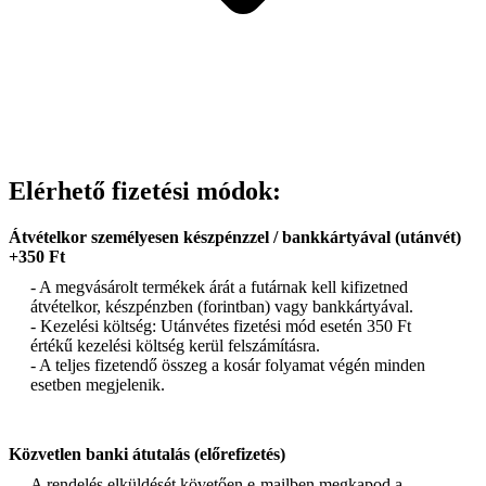
Elérhető fizetési módok:
Átvételkor személyesen készpénzzel / bankkártyával (utánvét)
+350 Ft
- A megvásárolt termékek árát a futárnak kell kifizetned
átvételkor, készpénzben (forintban) vagy bankkártyával.
- Kezelési költség: Utánvétes fizetési mód esetén 350 Ft
értékű kezelési költség kerül felszámításra.
- A teljes fizetendő összeg a kosár folyamat végén minden
esetben megjelenik.
Közvetlen banki átutalás (előrefizetés)
A rendelés elküldését követően e-mailben megkapod a