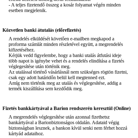
- A teljes fizetendő összeg a kosár folyamat végén minden
esetben megjelenik.
Közvetlen banki átutalás (előrefizetés)
A rendelés elküldését követően e-mailben megkapod a
proforma számlát minden részletével együtt, a megrendelés
kifizetéséhez.
Kérjük vedd figyelembe, hogy a banki utalás átfutási ideje
több napot is igénybe vehet és a rendelés elindítása a fizetés
véglegesítése után történik meg.
Az utalással történő vásárlásnál nem szükséges rögtön fizetni,
csak egy adott határidőn belül kell megtenned ezt.
Amíg nem történik meg az utalás és véglegesítése, addig a
termék kiszállítása sem kezdődik meg.
Fizetés bankkártyával a Barion rendszerén keresztül (Online)
A megrendelés véglegesítése után azonnal fizethetsz
bankártyával a Barionbiztonságos oldalán. Adataid végig
biztonságban lesznek, a bankon kívül senki nem férhet hozzá
kártyád adataihoz.