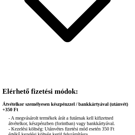
Elérhető fizetési módok:
Átvételkor személyesen készpénzzel / bankkártyával (utánvét)
+350 Ft
- A megvásárolt termékek árát a futárnak kell kifizetned
átvételkor, készpénzben (forintban) vagy bankkártyával.
- Kezelési költség: Utánvétes fizetési mód esetén 350 Ft
értékű kezelési költség kerül felszámításra.