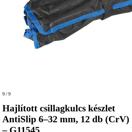
9 / 9
Hajlított csillagkulcs készlet
AntiSlip 6–32 mm, 12 db (CrV)
– G11545