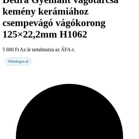
kemény kerámiához
csempevágó vágókorong
125×22,2mm H1062
5 600
Ft
Az ár tartalmazza az ÁFA-t.
Webshopos ár