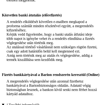
esetben megjelenik.
Közvetlen banki átutalás (előrefizetés)
A rendelés elküldését követően e-mailben megkapod a
proforma számlát minden részletével együtt, a megrendelés
kifizetéséhez.
Kérjük vedd figyelembe, hogy a banki utalás átfutási ideje
több napot is igénybe vehet és a rendelés elindítása a fizetés
véglegesítése után történik meg.
Az utalással történő vásárlásnál nem szükséges rögtön fizetni,
csak egy adott határidőn belül kell megtenned ezt.
Amíg nem történik meg az utalás és véglegesítése, addig a
termék kiszállítása sem kezdődik meg.
Fizetés bankkártyával a Barion rendszerén keresztül (Online)
A megrendelés véglegesítése után azonnal fizethetsz
bankártyával a Barionbiztonságos oldalán. Adataid végig
biztonságban lesznek, a bankon kívül senki nem férhet hozzá
kártyád adataihoz.
ℹ️ További információk