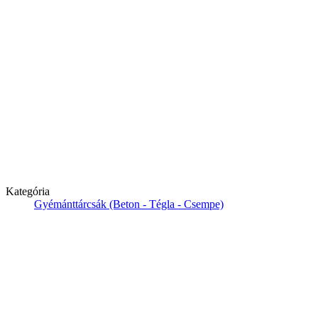
Kategória
Gyémánttárcsák (Beton - Tégla - Csempe)