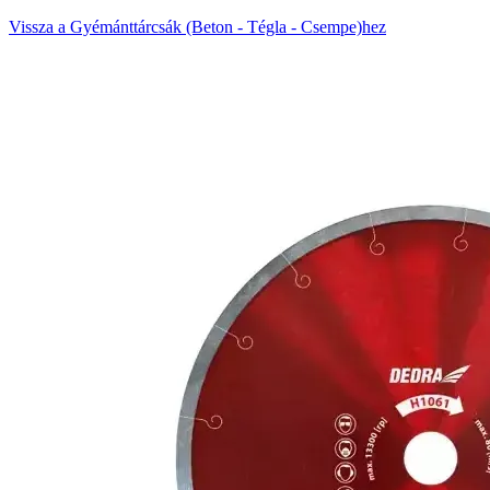
Vissza a Gyémánttárcsák (Beton - Tégla - Csempe)hez