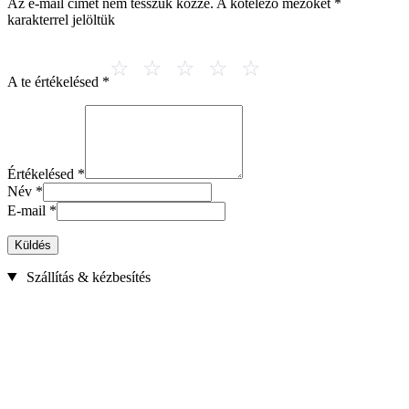
Az e-mail címet nem tesszük közzé.
A kötelező mezőket
*
karakterrel jelöltük
A te értékelésed
*
Értékelésed
*
Név
*
E-mail
*
Küldés
Szállítás & kézbesítés