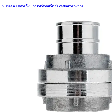
Vissza a Öntözők, locsolótömlők és csatlakozókhoz