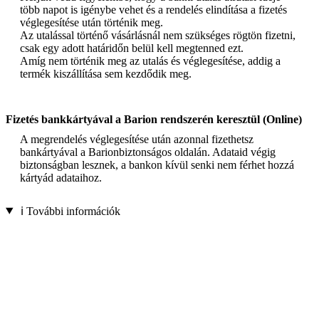
több napot is igénybe vehet és a rendelés elindítása a fizetés
véglegesítése után történik meg.
Az utalással történő vásárlásnál nem szükséges rögtön fizetni,
csak egy adott határidőn belül kell megtenned ezt.
Amíg nem történik meg az utalás és véglegesítése, addig a
termék kiszállítása sem kezdődik meg.
Fizetés bankkártyával a Barion rendszerén keresztül (Online)
A megrendelés véglegesítése után azonnal fizethetsz
bankártyával a Barionbiztonságos oldalán. Adataid végig
biztonságban lesznek, a bankon kívül senki nem férhet hozzá
kártyád adataihoz.
ℹ️ További információk