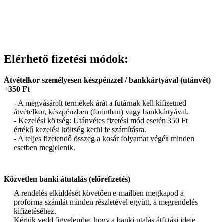
Elérhető fizetési módok:
Átvételkor személyesen készpénzzel / bankkártyával (utánvét)
+350 Ft
- A megvásárolt termékek árát a futárnak kell kifizetned
átvételkor, készpénzben (forintban) vagy bankkártyával.
- Kezelési költség: Utánvétes fizetési mód esetén 350 Ft
értékű kezelési költség kerül felszámításra.
- A teljes fizetendő összeg a kosár folyamat végén minden
esetben megjelenik.
Közvetlen banki átutalás (előrefizetés)
A rendelés elküldését követően e-mailben megkapod a
proforma számlát minden részletével együtt, a megrendelés
kifizetéséhez.
Kérjük vedd figyelembe, hogy a banki utalás átfutási ideje