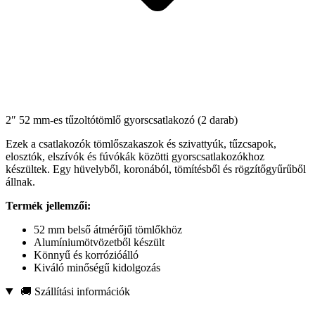
2″ 52 mm-es tűzoltótömlő gyorscsatlakozó (2 darab)
Ezek a csatlakozók tömlőszakaszok és szivattyúk, tűzcsapok,
elosztók, elszívók és fúvókák közötti gyorscsatlakozókhoz
készültek. Egy hüvelyből, koronából, tömítésből és rögzítőgyűrűből
állnak.
Termék jellemzői:
52 mm belső átmérőjű tömlőkhöz
Alumíniumötvözetből készült
Könnyű és korrózióálló
Kiváló minőségű kidolgozás
🚚 Szállítási információk