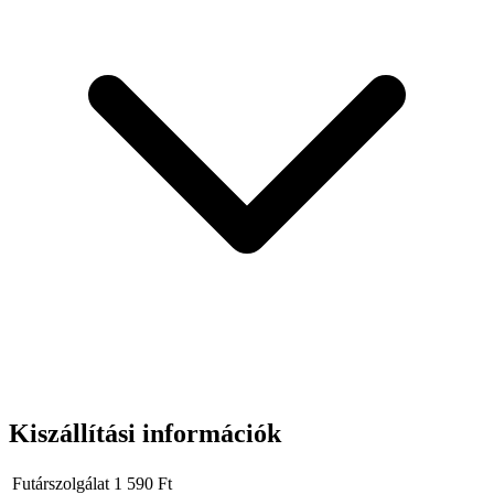
Műszaki adatok:
Penge:
SK2H acél
Penge méretei:
100x18x0,5mm
Keménység:
62-64 HRC
Test:
ABS műanyag
Hossz:
165 mm
További információk:
szerelőszem a zsinór/biztonsági pánt
rögzítéséhez,
kupak penge letörővel
Kiszállítási információk
Futárszolgálat
1 590
Ft