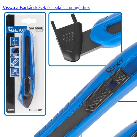
Vissza a Barkácskések és szikék - pengékhez