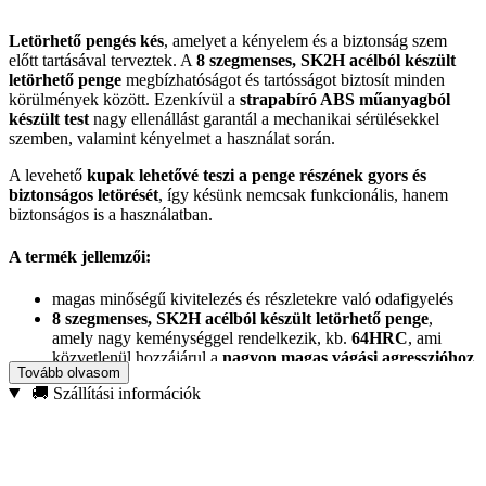
Letörhető pengés kés
, amelyet a kényelem és a biztonság szem
előtt tartásával terveztek. A
8 szegmenses, SK2H acélból készült
letörhető penge
megbízhatóságot és tartósságot biztosít minden
körülmények között. Ezenkívül a
strapabíró ABS műanyagból
készült test
nagy ellenállást garantál a mechanikai sérülésekkel
szemben, valamint kényelmet a használat során.
A levehető
kupak lehetővé teszi a penge részének gyors és
biztonságos letörését
, így késünk nemcsak funkcionális, hanem
biztonságos is a használatban.
A termék jellemzői:
magas minőségű kivitelezés és részletekre való odafigyelés
8 szegmenses, SK2H acélból készült letörhető penge
,
amely nagy keménységgel rendelkezik, kb.
64HRC
, ami
közvetlenül hozzájárul a
nagyon magas vágási agresszióhoz
Tovább olvasom
és a hosszú éltartáshoz
🚚 Szállítási információk
a kés teste strapabíró ABS műanyagból készült
levehető kupak penge letörővel
a markolat felszerelve egy szerelőszemmel, amely lehetővé
teszi a zsinór/biztonsági pánt rögzítését