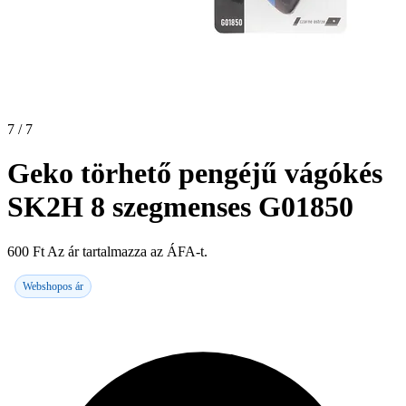
7 / 7
Geko törhető pengéjű vágókés
SK2H 8 szegmenses G01850
600
Ft
Az ár tartalmazza az ÁFA-t.
Webshopos ár