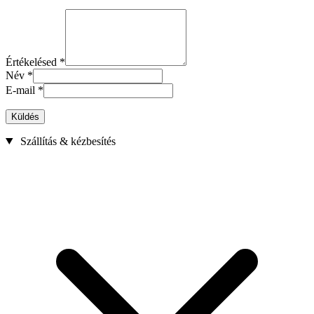
Értékelésed
*
Név
*
E-mail
*
Küldés
Szállítás & kézbesítés