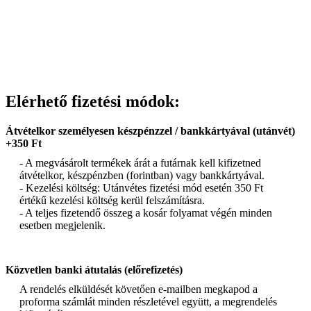
Elérhető fizetési módok:
Átvételkor személyesen készpénzzel / bankkártyával (utánvét)
+350 Ft
- A megvásárolt termékek árát a futárnak kell kifizetned
átvételkor, készpénzben (forintban) vagy bankkártyával.
- Kezelési költség: Utánvétes fizetési mód esetén 350 Ft
értékű kezelési költség kerül felszámításra.
- A teljes fizetendő összeg a kosár folyamat végén minden
esetben megjelenik.
Közvetlen banki átutalás (előrefizetés)
A rendelés elküldését követően e-mailben megkapod a
proforma számlát minden részletével együtt, a megrendelés