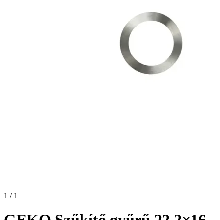
1 / 1
GEKO Szűkítő gyűrű 22.2×16