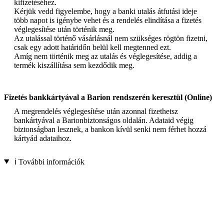
kifizetéséhez.
Kérjük vedd figyelembe, hogy a banki utalás átfutási ideje
több napot is igénybe vehet és a rendelés elindítása a fizetés
véglegesítése után történik meg.
Az utalással történő vásárlásnál nem szükséges rögtön fizetni,
csak egy adott határidőn belül kell megtenned ezt.
Amíg nem történik meg az utalás és véglegesítése, addig a
termék kiszállítása sem kezdődik meg.
Fizetés bankkártyával a Barion rendszerén keresztül (Online)
A megrendelés véglegesítése után azonnal fizethetsz
bankártyával a Barionbiztonságos oldalán. Adataid végig
biztonságban lesznek, a bankon kívül senki nem férhet hozzá
kártyád adataihoz.
ℹ️ További információk