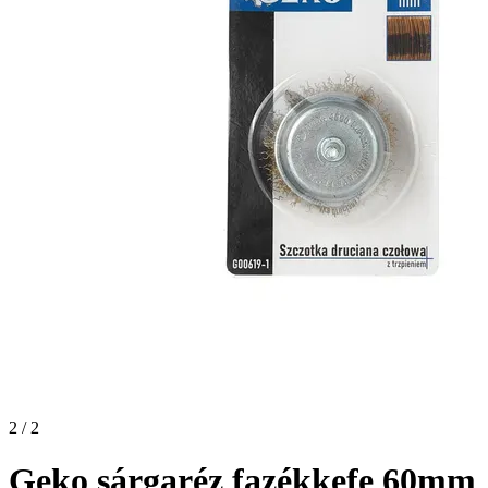
2 / 2
Geko sárgaréz fazékkefe 60mm