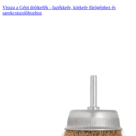
Vissza a Gépi drótkefék - fazékkefe, körkefe fúrógéphez és
sarokcsiszolóhozhoz