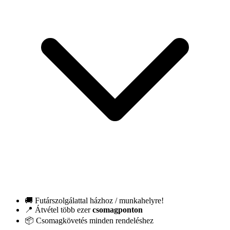
🚚 Futárszolgálattal házhoz / munkahelyre!
📍 Átvétel több ezer
csomagponton
📦 Csomagkövetés minden rendeléshez