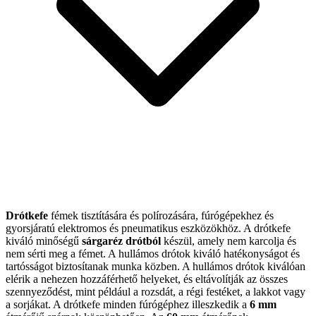
Drótkefe
fémek tisztítására és polírozására, fúrógépekhez és
gyorsjáratú elektromos és pneumatikus eszközökhöz. A drótkefe
kiváló minőségű
sárgaréz drótból
készül, amely nem karcolja és
nem sérti meg a fémet. A hullámos drótok kiváló hatékonyságot és
tartósságot biztosítanak munka közben. A hullámos drótok kiválóan
elérik a nehezen hozzáférhető helyeket, és eltávolítják az összes
szennyeződést, mint például a rozsdát, a régi festéket, a lakkot vagy
a sorjákat. A drótkefe minden fúrógéphez illeszkedik a
6 mm