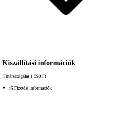
rozsda eltávolítása,
régi festék eltávolítása,
régi lakkok eltávolítása,
sorják eltávolítása.
Kiszállítási információk
Futárszolgálat
1 590
Ft
💰 Fizetési információk