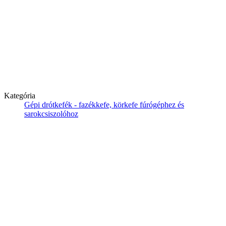
Kategória
Gépi drótkefék - fazékkefe, körkefe fúrógéphez és
sarokcsiszolóhoz