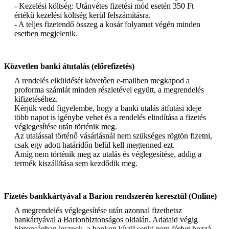
- Kezelési költség: Utánvétes fizetési mód esetén 350 Ft
értékű kezelési költség kerül felszámításra.
- A teljes fizetendő összeg a kosár folyamat végén minden
esetben megjelenik.
Közvetlen banki átutalás (előrefizetés)
A rendelés elküldését követően e-mailben megkapod a
proforma számlát minden részletével együtt, a megrendelés
kifizetéséhez.
Kérjük vedd figyelembe, hogy a banki utalás átfutási ideje
több napot is igénybe vehet és a rendelés elindítása a fizetés
véglegesítése után történik meg.
Az utalással történő vásárlásnál nem szükséges rögtön fizetni,
csak egy adott határidőn belül kell megtenned ezt.
Amíg nem történik meg az utalás és véglegesítése, addig a
termék kiszállítása sem kezdődik meg.
Fizetés bankkártyával a Barion rendszerén keresztül (Online)
A megrendelés véglegesítése után azonnal fizethetsz
bankártyával a Barionbiztonságos oldalán. Adataid végig
biztonságban lesznek, a bankon kívül senki nem férhet hozzá