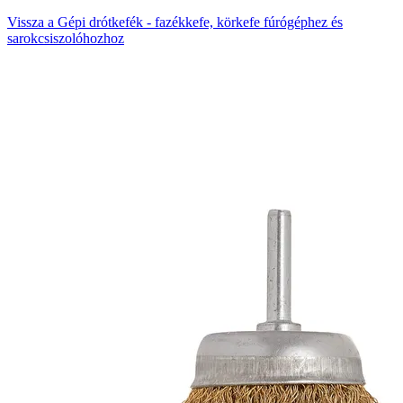
Vissza a Gépi drótkefék - fazékkefe, körkefe fúrógéphez és
sarokcsiszolóhozhoz