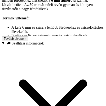
minden fúrógéphez illeszkedik a
6 mm átmérőjű
szárnak
köszönhetően. Az
50 mm átmérő
révén gyorsan és könnyen
tisztíthatók a nagy fémfelületek.
Termék jellemzői:
A kefe 6 mm-es szára a legtöbb fúrógéphez és csiszológéphez
illeszkedik.
Ideális sorják, oxidrétegek, rozsda, salak, festék stb.
Tovább olvasom
eltávolítására.
🚚 Szállítási információk
A kefe kiváló minőségű, 0,2 mm vastagságú hullámos
sárgaréz drótból készül, amely hatékony és kíméletes
működést biztosít.
A szerszám kis átmérője lehetővé teszi a nehezen
hozzáférhető helyek, belső felületek és hornyok
megmunkálását.
Az
50 mm átmérő
révén gyorsan és könnyen tisztíthatók a
nagy fémfelületek.
A drótkefe minden fúrógéphez illeszkedik a
6 mm átmérőjű
szárnak köszönhetően.
A hullámos drótok kiválóan elérik a nehezen hozzáférhető
helyeket, és eltávolítják az összes szennyeződést, mint például
a rozsdát, a régi festéket, a lakkot vagy a sorját.
Termék alkalmazása: