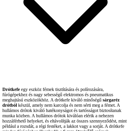
Drótkefe
egy eszköz fémek tisztítására és polírozására,
fúrógépekhez és nagy sebességű elektromos és pneumatikus
meghajtású eszközökhöz. A drótkefe kiváló minőségű
sárgaréz
drótból
készül, amely nem karcolja és nem sérti meg a fémet. A
hullámos drótok kiváló hatékonyságot és tartósságot biztosítanak
munka közben. A hullámos drótok kiválóan elérik a nehezen
hozzáférhető helyeket, és eltávolítják az összes szennyeződést, mint
például a rozsdát, a régi festéket, a lakkot vagy a sorját. A drótkefe