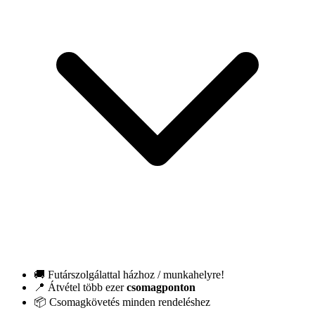
🚚 Futárszolgálattal házhoz / munkahelyre!
📍 Átvétel több ezer
csomagponton
📦 Csomagkövetés minden rendeléshez