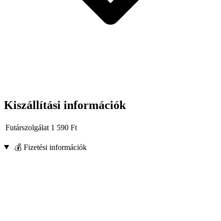
fémfelületek tisztítása,
rozsda eltávolítása
régi festék eltávolítása
régi lakkok eltávolítása
sorják eltávolítása
Kiszállítási információk
Futárszolgálat
1 590
Ft
💰 Fizetési információk