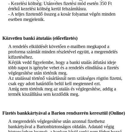
- Kezelési költség: Utánvétes fizetési mód esetén 350 Ft
értékű kezelési költség kerül felszámításra.
- A teljes fizetendő összeg a kosár folyamat végén minden
esetben megjelenik.
Közvetlen banki átutalás (előrefizetés)
A rendelés elküldését követően e-mailben megkapod a
proforma számlát minden részletével együtt, a megrendelés
kifizetéséhez.
Kérjük vedd figyelembe, hogy a banki utalás átfutási ideje
több napot is igénybe vehet és a rendelés elindítása a fizetés
véglegesítése után történik meg.
Az utalással történő vásárlásnál nem szükséges rögtön fizetni,
csak egy adott határidőn belül kell megtenned ezt.
Amíg nem történik meg az utalás és véglegesítése, addig a
termék kiszállítása sem kezdődik meg.
Fizetés bankkártyával a Barion rendszerén keresztül (Online)
A megrendelés véglegesítése után azonnal fizethetsz
bankártyával a Barionbiztonságos oldalán. Adataid végig
biztonságban lesznek, a bankon kívül senki nem férhet hozzá