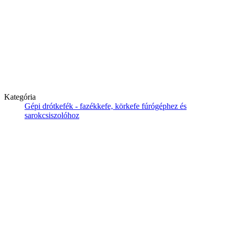
Kategória
Gépi drótkefék - fazékkefe, körkefe fúrógéphez és
sarokcsiszolóhoz