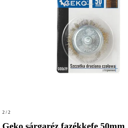
2 / 2
Geko sárgaréz fazékkefe 50mm