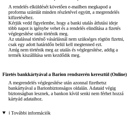
A rendelés elküldését követően e-mailben megkapod a
proforma számlát minden részletével együtt, a megrendelés
kifizetéséhez.
Kérjük vedd figyelembe, hogy a banki utalás átfutási ideje
több napot is igénybe vehet és a rendelés elindítása a fizetés
véglegesítése után történik meg.
Az utalással történő vásárlásnál nem szükséges rögtön fizetni,
csak egy adott határidőn belül kell megtenned ezt.
Amíg nem történik meg az utalás és véglegesítése, addig a
termék kiszállítása sem kezdődik meg.
Fizetés bankkártyával a Barion rendszerén keresztül (Online)
A megrendelés véglegesítése után azonnal fizethetsz
bankártyával a Barionbiztonságos oldalán. Adataid végig
biztonságban lesznek, a bankon kívül senki nem férhet hozzá
kártyád adataihoz.
ℹ️ További információk