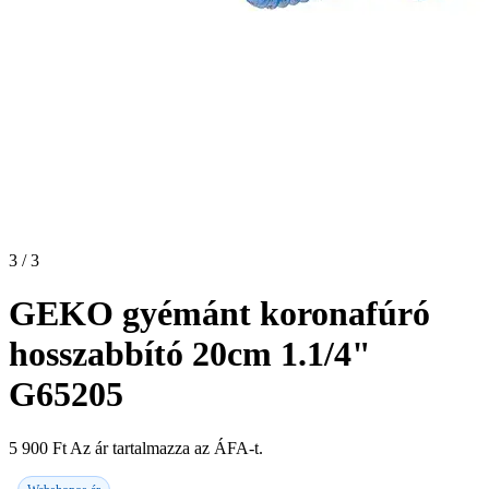
3 / 3
GEKO gyémánt koronafúró
hosszabbító 20cm 1.1/4"
G65205
5 900
Ft
Az ár tartalmazza az ÁFA-t.