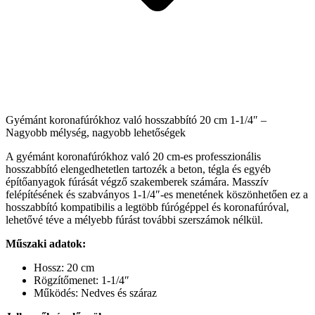
Gyémánt koronafúrókhoz való hosszabbító 20 cm 1-1/4″ –
Nagyobb mélység, nagyobb lehetőségek
A gyémánt koronafúrókhoz való 20 cm-es professzionális
hosszabbító elengedhetetlen tartozék a beton, tégla és egyéb
építőanyagok fúrását végző szakemberek számára. Masszív
felépítésének és szabványos 1-1/4″-es menetének köszönhetően ez a
hosszabbító kompatibilis a legtöbb fúrógéppel és koronafúróval,
lehetővé téve a mélyebb fúrást további szerszámok nélkül.
Műszaki adatok:
Hossz: 20 cm
Rögzítőmenet: 1-1/4″
Működés: Nedves és száraz