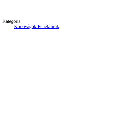
Kategória
Körkivágók-Fenékfúrók