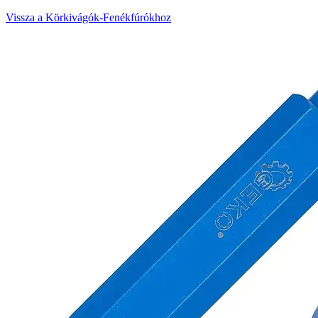
Vissza a Körkivágók-Fenékfúrókhoz