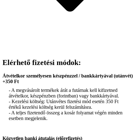
Elérhető fizetési módok:
Átvételkor személyesen készpénzzel / bankkártyával (utánvét)
+350 Ft
- A megvásárolt termékek árát a futárnak kell kifizetned
átvételkor, készpénzben (forintban) vagy bankkártyával.
- Kezelési költség: Utánvétes fizetési mód esetén 350 Ft
értékű kezelési költség kerül felszámításra.
- A teljes fizetendő összeg a kosár folyamat végén minden
esetben megjelenik.
Közvetlen banki átutalás (előrefizetés)