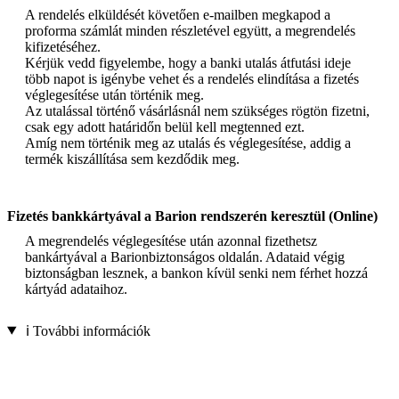
A rendelés elküldését követően e-mailben megkapod a
proforma számlát minden részletével együtt, a megrendelés
kifizetéséhez.
Kérjük vedd figyelembe, hogy a banki utalás átfutási ideje
több napot is igénybe vehet és a rendelés elindítása a fizetés
véglegesítése után történik meg.
Az utalással történő vásárlásnál nem szükséges rögtön fizetni,
csak egy adott határidőn belül kell megtenned ezt.
Amíg nem történik meg az utalás és véglegesítése, addig a
termék kiszállítása sem kezdődik meg.
Fizetés bankkártyával a Barion rendszerén keresztül (Online)
A megrendelés véglegesítése után azonnal fizethetsz
bankártyával a Barionbiztonságos oldalán. Adataid végig
biztonságban lesznek, a bankon kívül senki nem férhet hozzá
kártyád adataihoz.
ℹ️ További információk