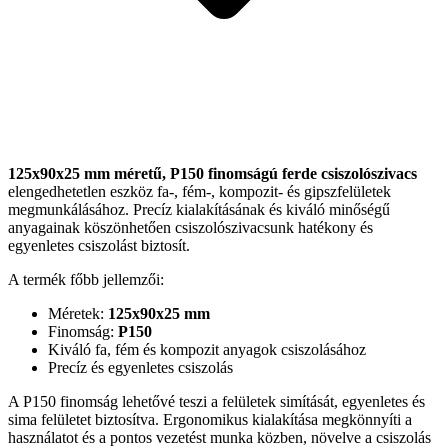
125x90x25 mm méretű, P150 finomságú ferde csiszolószivacs
elengedhetetlen eszköz fa-, fém-, kompozit- és gipszfelületek
megmunkálásához. Precíz kialakításának és kiváló minőségű
anyagainak köszönhetően csiszolószivacsunk hatékony és
egyenletes csiszolást biztosít.
A termék főbb jellemzői:
Méretek:
125x90x25 mm
Finomság:
P150
Kiváló fa, fém és kompozit anyagok csiszolásához
Precíz és egyenletes csiszolás
A P150 finomság lehetővé teszi a felületek simítását, egyenletes és
sima felületet biztosítva. Ergonomikus kialakítása megkönnyíti a
használatot és a pontos vezetést munka közben, növelve a csiszolás