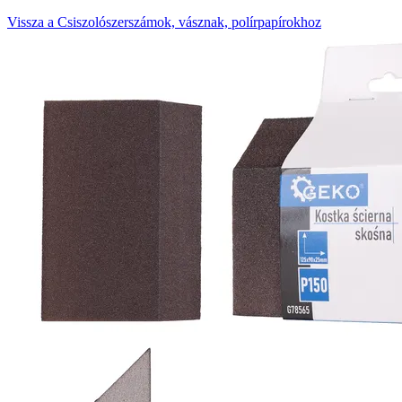
Vissza a Csiszolószerszámok, vásznak, polírpapírokhoz