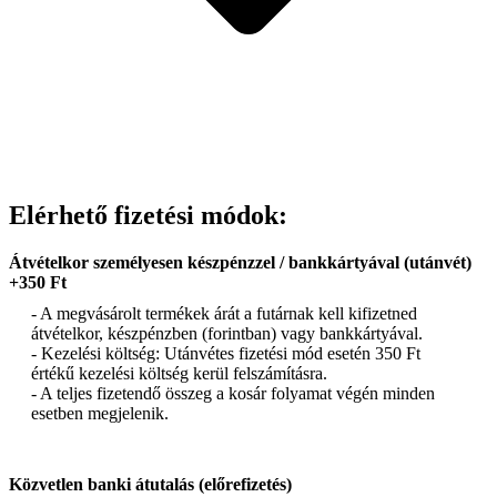
Elérhető fizetési módok:
Átvételkor személyesen készpénzzel / bankkártyával (utánvét)
+350 Ft
- A megvásárolt termékek árát a futárnak kell kifizetned
átvételkor, készpénzben (forintban) vagy bankkártyával.
- Kezelési költség: Utánvétes fizetési mód esetén 350 Ft
értékű kezelési költség kerül felszámításra.
- A teljes fizetendő összeg a kosár folyamat végén minden
esetben megjelenik.
Közvetlen banki átutalás (előrefizetés)