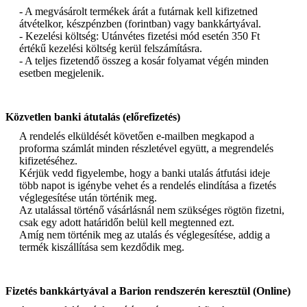
- A megvásárolt termékek árát a futárnak kell kifizetned
átvételkor, készpénzben (forintban) vagy bankkártyával.
- Kezelési költség: Utánvétes fizetési mód esetén 350 Ft
értékű kezelési költség kerül felszámításra.
- A teljes fizetendő összeg a kosár folyamat végén minden
esetben megjelenik.
Közvetlen banki átutalás (előrefizetés)
A rendelés elküldését követően e-mailben megkapod a
proforma számlát minden részletével együtt, a megrendelés
kifizetéséhez.
Kérjük vedd figyelembe, hogy a banki utalás átfutási ideje
több napot is igénybe vehet és a rendelés elindítása a fizetés
véglegesítése után történik meg.
Az utalással történő vásárlásnál nem szükséges rögtön fizetni,
csak egy adott határidőn belül kell megtenned ezt.
Amíg nem történik meg az utalás és véglegesítése, addig a
termék kiszállítása sem kezdődik meg.
Fizetés bankkártyával a Barion rendszerén keresztül (Online)