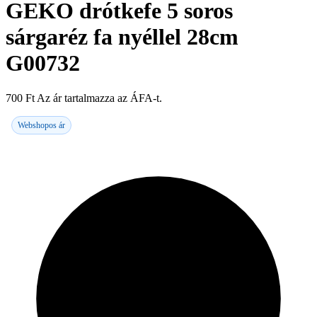
GEKO drótkefe 5 soros
sárgaréz fa nyéllel 28cm
G00732
700
Ft
Az ár tartalmazza az ÁFA-t.
Webshopos ár