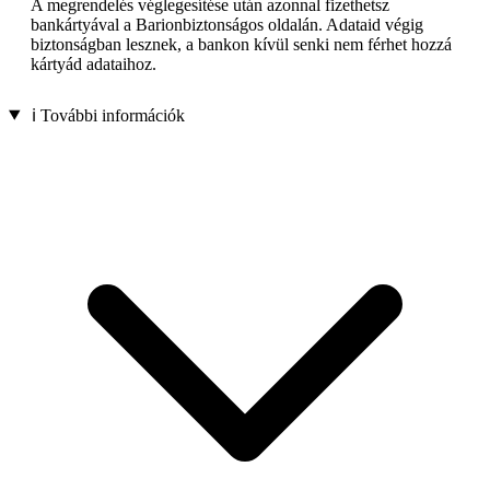
A megrendelés véglegesítése után azonnal fizethetsz
bankártyával a Barionbiztonságos oldalán. Adataid végig
biztonságban lesznek, a bankon kívül senki nem férhet hozzá
kártyád adataihoz.
ℹ️ További információk