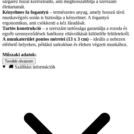
sárgaréz huzal korrózióálló, ami meghosszabbítja a szerszám
élettartamát.
Kényelmes fa fogantyú
– természetes anyag, amely hosszú távú
munkavégzés során is biztosítja a kényelmet. A fogantyú
ergonomikus, ami csökkenti a kéz fáradását.
Tartós konstrukció
– a szerszám tartóssága garantálja a rozsda és
egyéb szennyeződések hatékony eltávolítását különféle felületekről.
A munkaterület pontos méretei (13 x 3 cm)
– ideális a nehezen
elérhető helyeken, például sarkokban és éleken végzett munkához.
Műszaki adatok:
Tovább olvasom
Gyártó: Geko
🚚 Szállítási információk
Huzal anyaga: sárgaréz bevonatú acél
Fogantyú anyaga: fa
Huzalsorok száma: 5
Teljes hossz: 28 cm
Teljes szélesség: 3,5 cm
Munkatér méretei: 13 x 3 cm