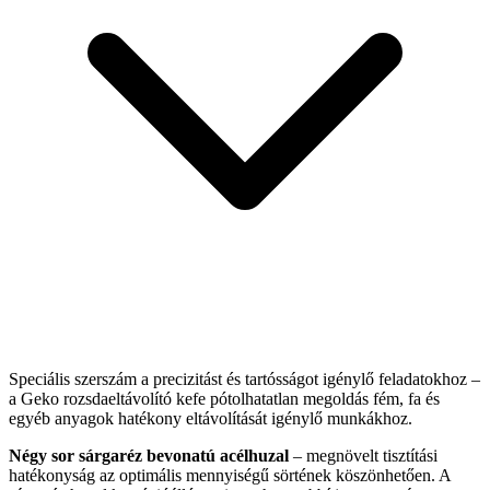
Speciális szerszám a precizitást és tartósságot igénylő feladatokhoz –
a Geko rozsdaeltávolító kefe pótolhatatlan megoldás fém, fa és
egyéb anyagok hatékony eltávolítását igénylő munkákhoz.
Négy sor sárgaréz bevonatú acélhuzal
– megnövelt tisztítási
hatékonyság az optimális mennyiségű sörtének köszönhetően. A