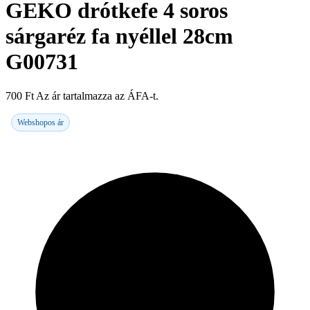
GEKO drótkefe 4 soros
sárgaréz fa nyéllel 28cm
G00731
700
Ft
Az ár tartalmazza az ÁFA-t.
Webshopos ár