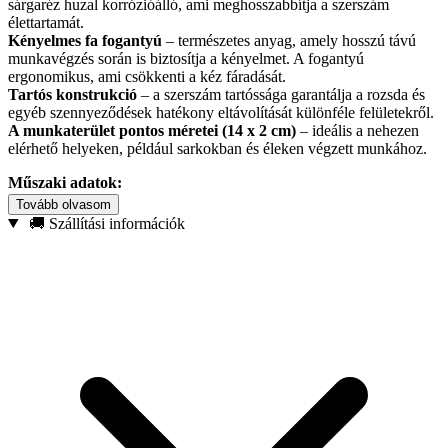
sárgaréz huzal korrózióálló, ami meghosszabbítja a szerszám
élettartamát.
Kényelmes fa fogantyú
– természetes anyag, amely hosszú távú
munkavégzés során is biztosítja a kényelmet. A fogantyú
ergonomikus, ami csökkenti a kéz fáradását.
Tartós konstrukció
– a szerszám tartóssága garantálja a rozsda és
egyéb szennyeződések hatékony eltávolítását különféle felületekről.
A munkaterület pontos méretei (14 x 2 cm)
– ideális a nehezen
elérhető helyeken, például sarkokban és éleken végzett munkához.
Műszaki adatok:
Tovább olvasom
Gyártó: Geko
🚚 Szállítási információk
Huzal anyaga: sárgaréz bevonatú acél
Fogantyú anyaga: fa
Huzalsorok száma: 4
Teljes hossz: 28 cm
Teljes szélesség: 3 cm
Munkatér méretei: 14 x 2 cm