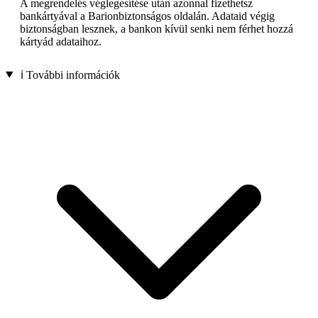
A megrendelés véglegesítése után azonnal fizethetsz
bankártyával a Barionbiztonságos oldalán. Adataid végig
biztonságban lesznek, a bankon kívül senki nem férhet hozzá
kártyád adataihoz.
ℹ️ További információk