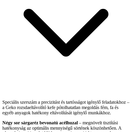
Speciális szerszám a precizitást és tartósságot igénylő feladatokhoz –
a Geko rozsdaeltávolító kefe pótolhatatlan megoldás fém, fa és
egyéb anyagok hatékony eltávolítását igénylő munkákhoz.
Négy sor sárgaréz bevonatú acélhuzal
– megnövelt tisztítási
hatékonyság az optimális mennyiségű sörtének köszönhetően. A