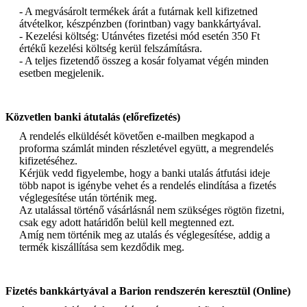
- A megvásárolt termékek árát a futárnak kell kifizetned
átvételkor, készpénzben (forintban) vagy bankkártyával.
- Kezelési költség: Utánvétes fizetési mód esetén 350 Ft
értékű kezelési költség kerül felszámításra.
- A teljes fizetendő összeg a kosár folyamat végén minden
esetben megjelenik.
Közvetlen banki átutalás (előrefizetés)
A rendelés elküldését követően e-mailben megkapod a
proforma számlát minden részletével együtt, a megrendelés
kifizetéséhez.
Kérjük vedd figyelembe, hogy a banki utalás átfutási ideje
több napot is igénybe vehet és a rendelés elindítása a fizetés
véglegesítése után történik meg.
Az utalással történő vásárlásnál nem szükséges rögtön fizetni,
csak egy adott határidőn belül kell megtenned ezt.
Amíg nem történik meg az utalás és véglegesítése, addig a
termék kiszállítása sem kezdődik meg.
Fizetés bankkártyával a Barion rendszerén keresztül (Online)