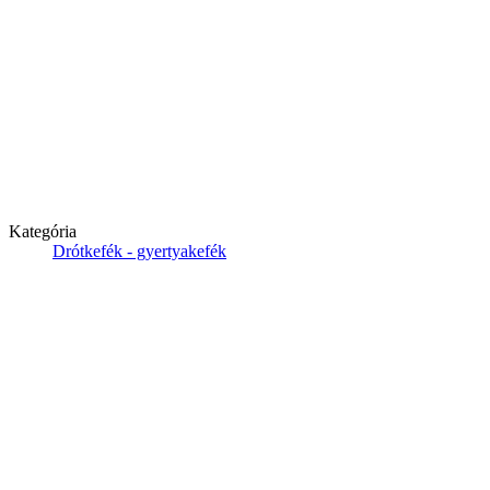
Kategória
Drótkefék - gyertyakefék