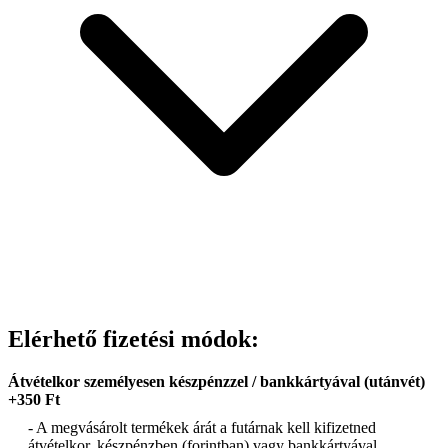
Elérhető fizetési módok:
Átvételkor személyesen készpénzzel / bankkártyával (utánvét)
+350 Ft
- A megvásárolt termékek árát a futárnak kell kifizetned
átvételkor, készpénzben (forintban) vagy bankkártyával.