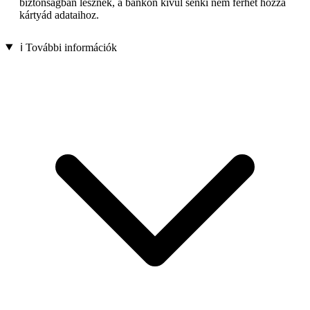
biztonságban lesznek, a bankon kívül senki nem férhet hozzá
kártyád adataihoz.
ℹ️ További információk