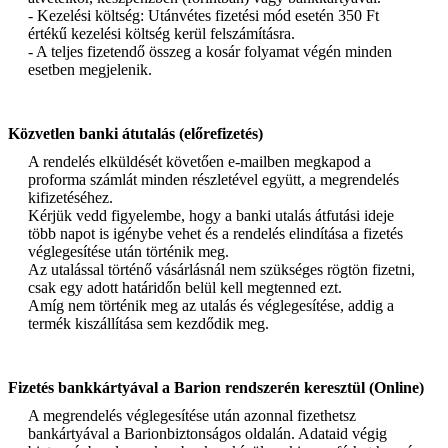
- Kezelési költség: Utánvétes fizetési mód esetén 350 Ft
értékű kezelési költség kerül felszámításra.
- A teljes fizetendő összeg a kosár folyamat végén minden
esetben megjelenik.
Közvetlen banki átutalás (előrefizetés)
A rendelés elküldését követően e-mailben megkapod a
proforma számlát minden részletével együtt, a megrendelés
kifizetéséhez.
Kérjük vedd figyelembe, hogy a banki utalás átfutási ideje
több napot is igénybe vehet és a rendelés elindítása a fizetés
véglegesítése után történik meg.
Az utalással történő vásárlásnál nem szükséges rögtön fizetni,
csak egy adott határidőn belül kell megtenned ezt.
Amíg nem történik meg az utalás és véglegesítése, addig a
termék kiszállítása sem kezdődik meg.
Fizetés bankkártyával a Barion rendszerén keresztül (Online)
A megrendelés véglegesítése után azonnal fizethetsz
bankártyával a Barionbiztonságos oldalán. Adataid végig