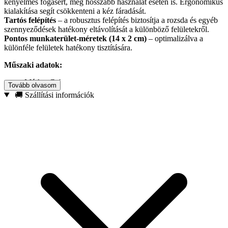
kényelmes fogásért, még hosszabb használat esetén is. Ergonomikus
kialakítása segít csökkenteni a kéz fáradását.
Tartós felépítés
– a robusztus felépítés biztosítja a rozsda és egyéb
szennyeződések hatékony eltávolítását a különböző felületekről.
Pontos munkaterület-méretek (14 x 2 cm)
– optimalizálva a
különféle felületek hatékony tisztítására.
Műszaki adatok:
Márka: Geko
Tovább olvasom
Huzal anyaga: acél
🚚 Szállítási információk
Fogantyú anyaga: fa
Huzalsorok száma: 4
Teljes hossza: 28 cm
Teljes szélesség: 3 cm
A munkaterület méretei: 14 x 2 cm