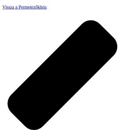
Vissza a Permetezőkhöz