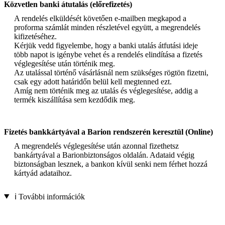
Közvetlen banki átutalás (előrefizetés)
A rendelés elküldését követően e-mailben megkapod a
proforma számlát minden részletével együtt, a megrendelés
kifizetéséhez.
Kérjük vedd figyelembe, hogy a banki utalás átfutási ideje
több napot is igénybe vehet és a rendelés elindítása a fizetés
véglegesítése után történik meg.
Az utalással történő vásárlásnál nem szükséges rögtön fizetni,
csak egy adott határidőn belül kell megtenned ezt.
Amíg nem történik meg az utalás és véglegesítése, addig a
termék kiszállítása sem kezdődik meg.
Fizetés bankkártyával a Barion rendszerén keresztül (Online)
A megrendelés véglegesítése után azonnal fizethetsz
bankártyával a Barionbiztonságos oldalán. Adataid végig
biztonságban lesznek, a bankon kívül senki nem férhet hozzá
kártyád adataihoz.
ℹ️ További információk