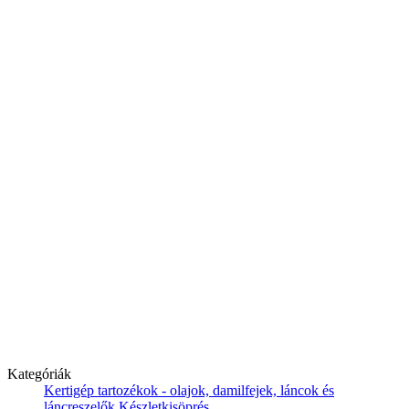
Kategóriák
Kertigép tartozékok - olajok, damilfejek, láncok és
láncreszelők
Készletkisöprés