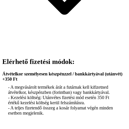
Elérhető fizetési módok:
Átvételkor személyesen készpénzzel / bankkártyával (utánvét)
+350 Ft
- A megvásárolt termékek árát a futárnak kell kifizetned
átvételkor, készpénzben (forintban) vagy bankkártyával.
- Kezelési költség: Utánvétes fizetési mód esetén 350 Ft
értékű kezelési költség kerül felszámításra.
- A teljes fizetendő összeg a kosár folyamat végén minden
esetben megjelenik.