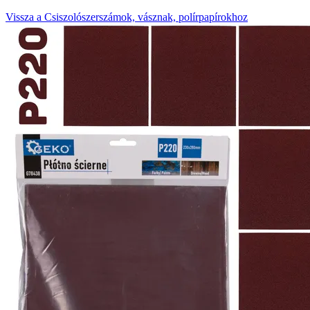
Vissza a Csiszolószerszámok, vásznak, polírpapírokhoz