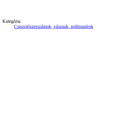
Kategória
Csiszolószerszámok, vásznak, polírpapírok