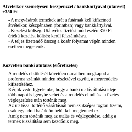
Átvételkor személyesen készpénzzel / bankkártyával (utánvét)
+350 Ft
- A megvásárolt termékek árát a futárnak kell kifizetned
átvételkor, készpénzben (forintban) vagy bankkártyával.
- Kezelési költség: Utánvétes fizetési mód esetén 350 Ft
értékű kezelési költség kerül felszámításra.
- A teljes fizetendő összeg a kosár folyamat végén minden
esetben megjelenik.
Közvetlen banki átutalás (előrefizetés)
A rendelés elküldését követően e-mailben megkapod a
proforma számlát minden részletével együtt, a megrendelés
kifizetéséhez.
Kérjük vedd figyelembe, hogy a banki utalás átfutási ideje
több napot is igénybe vehet és a rendelés elindítása a fizetés
véglegesítése után történik meg.
Az utalással történő vásárlásnál nem szükséges rögtön fizetni,
csak egy adott határidőn belül kell megtenned ezt.
Amíg nem történik meg az utalás és véglegesítése, addig a
termék kiszállítása sem kezdődik meg.